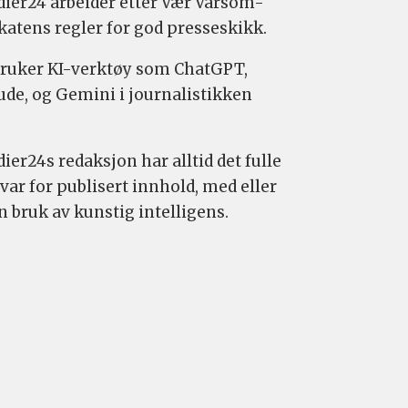
ier24 arbeider etter Vær Varsom-
katens regler for god presseskikk.
bruker KI-verktøy som ChatGPT,
ude, og Gemini i journalistikken
ier24s redaksjon har alltid det fulle
var for publisert innhold, med eller
n bruk av kunstig intelligens.