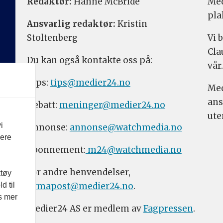
Redaktør:
Hanne McBride
Med
pla
Ansvarlig redaktør:
Kristin
Stoltenberg
Vi 
Cla
Du kan også kontakte oss på:
vår.
Tips:
tips@medier24.no
Med
ans
Debatt:
meninger@medier24.no
ute
i
Annonse:
annonse@watchmedia.no
vere
Abonnement:
m24@watchmedia.no
For andre henvendelser,
ktøy
firmapost@medier24.no
.
d til
es mer
Medier24 AS er medlem av
Fagpressen
.