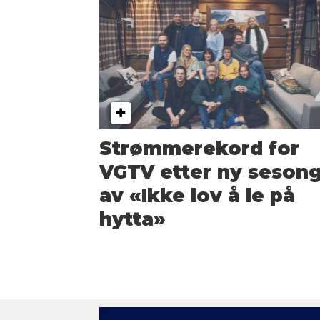
Strømmerekord for
VGTV etter ny seson
av «Ikke lov å le på
hytta»