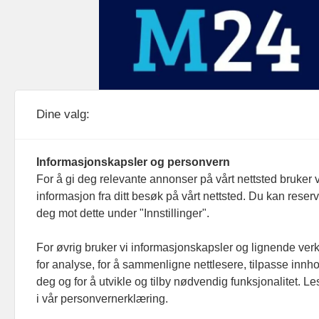
Medier24 drives av Medier24 AS.
Dine valg:
Organisasjonsnummer: 815 450 132
Personvern/cookies
Informasjonskapsler og personvern
For å gi deg relevante annonser på vårt nettsted bruker v
informasjon fra ditt besøk på vårt nettsted. Du kan reser
deg mot dette under "Innstillinger".
For øvrig bruker vi informasjonskapsler og lignende ver
for analyse, for å sammenligne nettlesere, tilpasse innhol
deg og for å utvikle og tilby nødvendig funksjonalitet. L
i vår personvernerklæring.