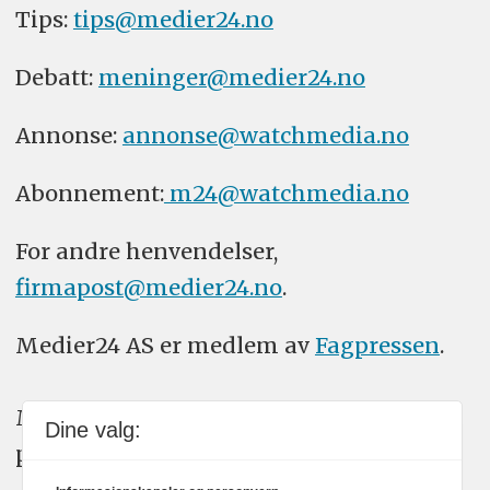
Tips:
tips@medier24.no
Debatt:
meninger@medier24.no
Annonse:
annonse@watchmedia.no
Abonnement:
m24@watchmedia.no
For andre henvendelser,
firmapost@medier24.no
.
Medier24 AS er medlem av
Fagpressen
.
Medier24 arbeider etter Vær Varsom-
Dine valg:
plakatens regler for god presseskikk.