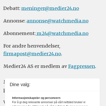
Debatt:
meninger@medier24.no
Annonse:
annonse@watchmedia.no
Abonnement:
m24@watchmedia.no
For andre henvendelser,
firmapost@medier24.no
.
Medier24 AS er medlem av
Fagpressen
.
Medier24 arbeider etter Vær Varsom-
Dine valg:
plakatens regler for god presseskikk.
Informasjonskapsler og personvern
Vi bruker KI-verktøy som ChatGPT,
For å gi deg relevante annonser på vårt nettsted bruker vi