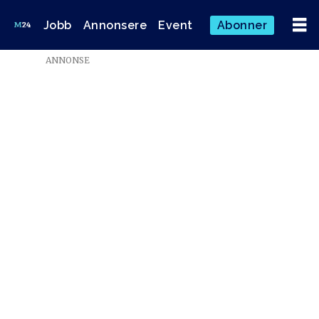
Jobb
Annonsere
Event
Abonner
Emne:
ANNONSE
karina
dahling
ehrenclou