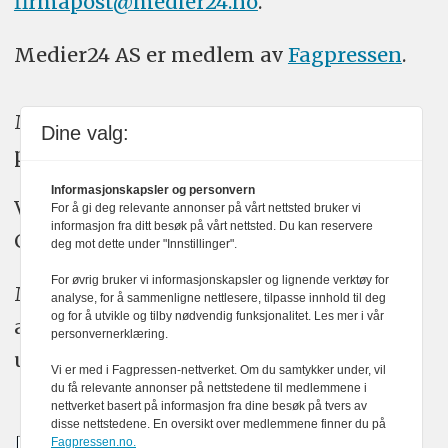
firmapost@medier24.no
.
Medier24 AS er medlem av
Fagpressen
.
Medier24 arbeider etter Vær Varsom-
Dine valg:
plakatens regler for god presseskikk.
Informasjonskapsler og personvern
Vi bruker KI-verktøy som ChatGPT,
For å gi deg relevante annonser på vårt nettsted bruker vi
informasjon fra ditt besøk på vårt nettsted. Du kan reservere
Claude, og Gemini i journalistikken vår.
deg mot dette under "Innstillinger".
For øvrig bruker vi informasjonskapsler og lignende verktøy for
Medier24s redaksjon har alltid det fulle
analyse, for å sammenligne nettlesere, tilpasse innhold til deg
og for å utvikle og tilby nødvendig funksjonalitet. Les mer i vår
ansvar for publisert innhold, med eller
personvernerklæring.
uten bruk av kunstig intelligens.
Vi er med i Fagpressen-nettverket. Om du samtykker under, vil
du få relevante annonser på nettstedene til medlemmene i
nettverket basert på informasjon fra dine besøk på tvers av
disse nettstedene. En oversikt over medlemmene finner du på
Fagpressen.no.