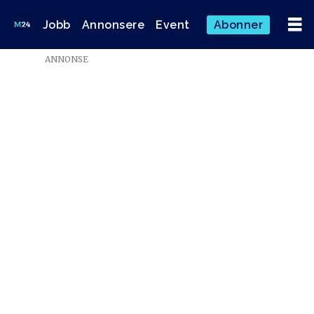
Jobb
Annonsere
Event
Abonner
Emne:
ANNONSE
kjetil
hugin