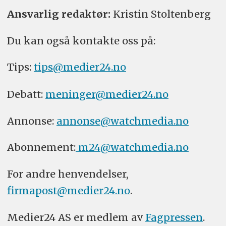
Ansvarlig redaktør:
Kristin Stoltenberg
Du kan også kontakte oss på:
Tips:
tips@medier24.no
Debatt:
meninger@medier24.no
Annonse:
annonse@watchmedia.no
Abonnement:
m24@watchmedia.no
For andre henvendelser,
firmapost@medier24.no
.
Medier24 AS er medlem av
Fagpressen
.