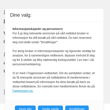
Medier24 arbeider etter Vær Varsom-
Dine valg:
plakatens regler for god presseskikk.
Informasjonskapsler og personvern
Vi bruker KI-verktøy som ChatGPT,
For å gi deg relevante annonser på vårt nettsted bruker vi
informasjon fra ditt besøk på vårt nettsted. Du kan reservere
Claude, og Gemini i journalistikken vår.
deg mot dette under "Innstillinger".
For øvrig bruker vi informasjonskapsler og lignende verktøy for
Medier24s redaksjon har alltid det fulle
analyse, for å sammenligne nettlesere, tilpasse innhold til deg
og for å utvikle og tilby nødvendig funksjonalitet. Les mer i vår
ansvar for publisert innhold, med eller
personvernerklæring.
uten bruk av kunstig intelligens.
Vi er med i Fagpressen-nettverket. Om du samtykker under, vil
du få relevante annonser på nettstedene til medlemmene i
nettverket basert på informasjon fra dine besøk på tvers av
disse nettstedene. En oversikt over medlemmene finner du på
Fagpressen.no.
Avvis alle
Godta valgte
Innstillinger