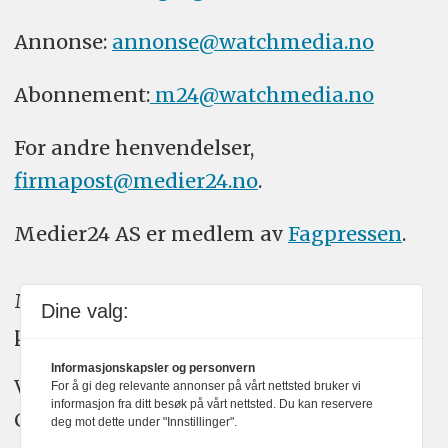
Annonse:
annonse@watchmedia.no
Abonnement:
m24@watchmedia.no
For andre henvendelser,
firmapost@medier24.no
.
Medier24 AS er medlem av
Fagpressen
.
Medier24 arbeider etter Vær Varsom-
Dine valg:
plakatens regler for god presseskikk.
Informasjonskapsler og personvern
Vi bruker KI-verktøy som ChatGPT,
For å gi deg relevante annonser på vårt nettsted bruker vi
informasjon fra ditt besøk på vårt nettsted. Du kan reservere
Claude, og Gemini i journalistikken vår.
deg mot dette under "Innstillinger".