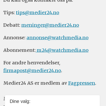
Tips:
tips@medier24.no
Debatt:
meninger@medier24.no
Annonse:
annonse@watchmedia.no
Abonnement:
m24@watchmedia.no
For andre henvendelser,
firmapost@medier24.no
.
Medier24 AS er medlem av
Fagpressen
.
Medier24 arbeider etter Vær Varsom-
Dine valg: