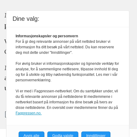
Medier24 arbeider etter Vær Varsom-
Dine valg:
plakatens regler for god presseskikk.
Informasjonskapsler og personvern
Vi bruker KI-verktøy som ChatGPT,
For å gi deg relevante annonser på vårt nettsted bruker vi
informasjon fra ditt besøk på vårt nettsted. Du kan reservere
Claude, og Gemini i journalistikken vår.
deg mot dette under "Innstillinger".
For øvrig bruker vi informasjonskapsler og lignende verktøy for
Medier24s redaksjon har alltid det fulle
analyse, for å sammenligne nettlesere, tilpasse innhold til deg
og for å utvikle og tilby nødvendig funksjonalitet. Les mer i vår
ansvar for publisert innhold, med eller
personvernerklæring.
uten bruk av kunstig intelligens.
Vi er med i Fagpressen-nettverket. Om du samtykker under, vil
du få relevante annonser på nettstedene til medlemmene i
nettverket basert på informasjon fra dine besøk på tvers av
disse nettstedene. En oversikt over medlemmene finner du på
Fagpressen.no.
Avvis alle
Godta valgte
Innstillinger