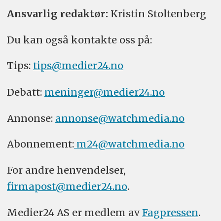
Ansvarlig redaktør:
Kristin Stoltenberg
Du kan også kontakte oss på:
Tips:
tips@medier24.no
Debatt:
meninger@medier24.no
Annonse:
annonse@watchmedia.no
Abonnement:
m24@watchmedia.no
For andre henvendelser,
firmapost@medier24.no
.
Medier24 AS er medlem av
Fagpressen
.