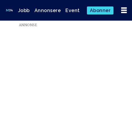
Jobb
Annonsere
Event
Abonner
Emne:
ANNONSE
laligaloca