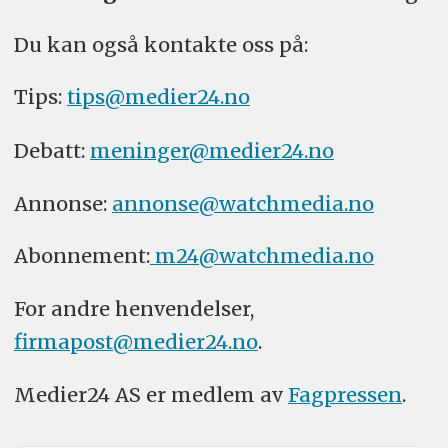
Du kan også kontakte oss på:
Tips:
tips@medier24.no
Debatt:
meninger@medier24.no
Annonse:
annonse@watchmedia.no
Abonnement:
m24@watchmedia.no
For andre henvendelser,
firmapost@medier24.no
.
Medier24 AS er medlem av
Fagpressen
.