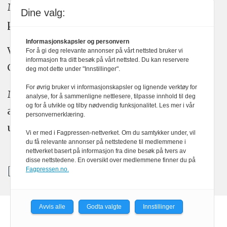
Medier24 arbeider etter Vær Varsom-
Dine valg:
plakatens regler for god presseskikk.
Informasjonskapsler og personvern
Vi bruker KI-verktøy som ChatGPT,
For å gi deg relevante annonser på vårt nettsted bruker vi
informasjon fra ditt besøk på vårt nettsted. Du kan reservere
Claude, og Gemini i journalistikken vår.
deg mot dette under "Innstillinger".
For øvrig bruker vi informasjonskapsler og lignende verktøy for
Medier24s redaksjon har alltid det fulle
analyse, for å sammenligne nettlesere, tilpasse innhold til deg
og for å utvikle og tilby nødvendig funksjonalitet. Les mer i vår
ansvar for publisert innhold, med eller
personvernerklæring.
uten bruk av kunstig intelligens.
Vi er med i Fagpressen-nettverket. Om du samtykker under, vil
du få relevante annonser på nettstedene til medlemmene i
nettverket basert på informasjon fra dine besøk på tvers av
disse nettstedene. En oversikt over medlemmene finner du på
Fagpressen.no.
Avvis alle
Godta valgte
Innstillinger
Powered by Labrador CMS