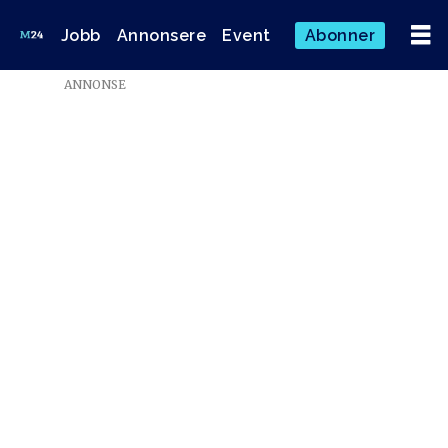
Jobb
Annonsere
Event
Abonner
Emne:
ANNONSE
lina
makboul