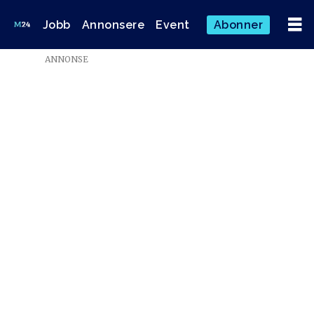
Jobb
Annonsere
Event
Abonner
Emne:
ANNONSE
marco
reinertsen