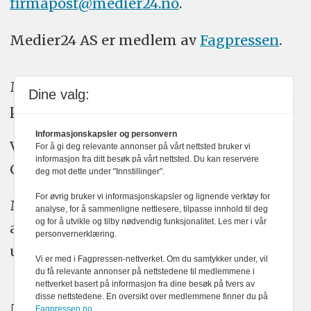
firmapost@medier24.no
.
Medier24 AS er medlem av
Fagpressen
.
Medier24 arbeider etter Vær Varsom-
Dine valg:
plakatens regler for god presseskikk.
Informasjonskapsler og personvern
Vi bruker KI-verktøy som ChatGPT,
For å gi deg relevante annonser på vårt nettsted bruker vi
informasjon fra ditt besøk på vårt nettsted. Du kan reservere
Claude, og Gemini i journalistikken vår.
deg mot dette under "Innstillinger".
For øvrig bruker vi informasjonskapsler og lignende verktøy for
Medier24s redaksjon har alltid det fulle
analyse, for å sammenligne nettlesere, tilpasse innhold til deg
og for å utvikle og tilby nødvendig funksjonalitet. Les mer i vår
ansvar for publisert innhold, med eller
personvernerklæring.
uten bruk av kunstig intelligens.
Vi er med i Fagpressen-nettverket. Om du samtykker under, vil
du få relevante annonser på nettstedene til medlemmene i
nettverket basert på informasjon fra dine besøk på tvers av
disse nettstedene. En oversikt over medlemmene finner du på
Fagpressen.no.