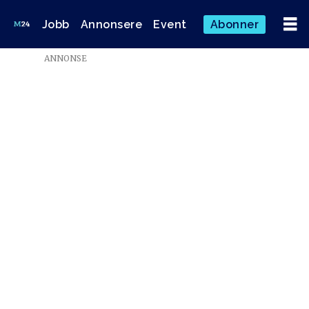
Jobb
Annonsere
Event
Abonner
Emne:
ANNONSE
marius
karlsen