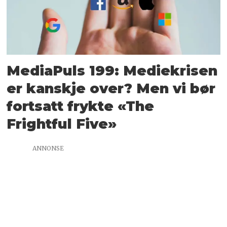
MediaPuls 199: Mediekrisen
er kanskje over? Men vi bør
fortsatt frykte «The
Frightful Five»
ANNONSE