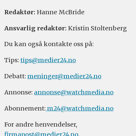
Redaktør:
Hanne McBride
Ansvarlig redaktør:
Kristin Stoltenberg
Du kan også kontakte oss på:
Tips:
tips@medier24.no
Debatt:
meninger@medier24.no
Annonse:
annonse@watchmedia.no
Abonnement:
m24@watchmedia.no
For andre henvendelser,
firmapost@medier24.no
.