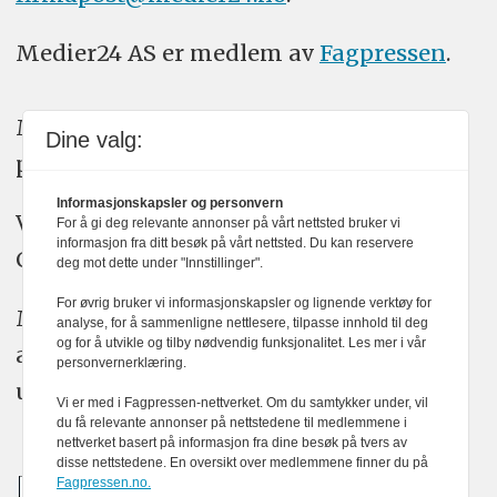
Medier24 AS er medlem av
Fagpressen
.
Medier24 arbeider etter Vær Varsom-
Dine valg:
plakatens regler for god presseskikk.
Informasjonskapsler og personvern
Vi bruker KI-verktøy som ChatGPT,
For å gi deg relevante annonser på vårt nettsted bruker vi
informasjon fra ditt besøk på vårt nettsted. Du kan reservere
Claude, og Gemini i journalistikken vår.
deg mot dette under "Innstillinger".
For øvrig bruker vi informasjonskapsler og lignende verktøy for
Medier24s redaksjon har alltid det fulle
analyse, for å sammenligne nettlesere, tilpasse innhold til deg
og for å utvikle og tilby nødvendig funksjonalitet. Les mer i vår
ansvar for publisert innhold, med eller
personvernerklæring.
uten bruk av kunstig intelligens.
Vi er med i Fagpressen-nettverket. Om du samtykker under, vil
du få relevante annonser på nettstedene til medlemmene i
nettverket basert på informasjon fra dine besøk på tvers av
disse nettstedene. En oversikt over medlemmene finner du på
Fagpressen.no.