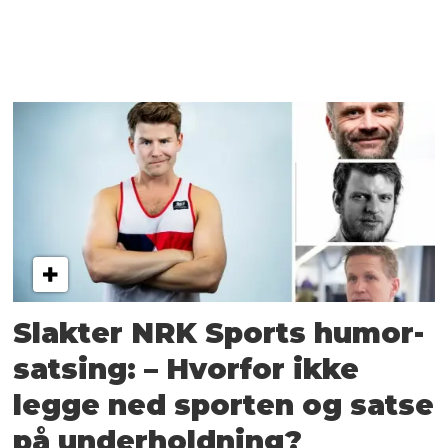
Slakter NRK Sports humor-
satsing: – Hvorfor ikke
legge ned sporten og satse
på underholdning?