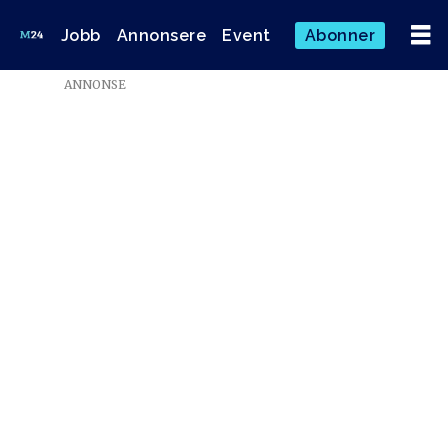
Jobb
Annonsere
Event
Abonner
Emne:
ANNONSE
martin
Årseth