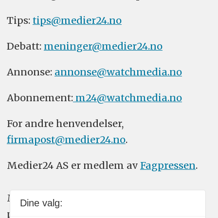
Tips:
tips@medier24.no
Debatt:
meninger@medier24.no
Annonse:
annonse@watchmedia.no
Abonnement:
m24@watchmedia.no
For andre henvendelser,
firmapost@medier24.no
.
Medier24 AS er medlem av
Fagpressen
.
Medier24 arbeider etter Vær Varsom-
Dine valg:
plakatens regler for god presseskikk.