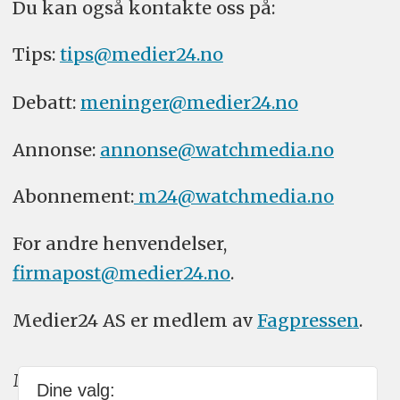
Du kan også kontakte oss på:
Tips:
tips@medier24.no
Debatt:
meninger@medier24.no
Annonse:
annonse@watchmedia.no
Abonnement:
m24@watchmedia.no
For andre henvendelser,
firmapost@medier24.no
.
Medier24 AS er medlem av
Fagpressen
.
Medier24 arbeider etter Vær Varsom-
Dine valg: