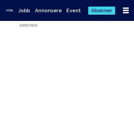
Jobb
Annonsere
Event
Abonner
Emne:
ANNONSE
medielandskapet