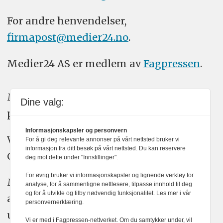
For andre henvendelser,
firmapost@medier24.no
.
Medier24 AS er medlem av
Fagpressen
.
Medier24 arbeider etter Vær Varsom-
Dine valg:
plakatens regler for god presseskikk.
Informasjonskapsler og personvern
Vi bruker KI-verktøy som ChatGPT,
For å gi deg relevante annonser på vårt nettsted bruker vi
informasjon fra ditt besøk på vårt nettsted. Du kan reservere
Claude, og Gemini i journalistikken vår.
deg mot dette under "Innstillinger".
For øvrig bruker vi informasjonskapsler og lignende verktøy for
Medier24s redaksjon har alltid det fulle
analyse, for å sammenligne nettlesere, tilpasse innhold til deg
og for å utvikle og tilby nødvendig funksjonalitet. Les mer i vår
ansvar for publisert innhold, med eller
personvernerklæring.
uten bruk av kunstig intelligens.
Vi er med i Fagpressen-nettverket. Om du samtykker under, vil