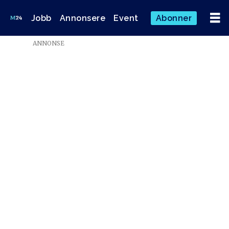
Jobb
Annonsere
Event
Abonner
Emne:
ANNONSE
menneskerettighete