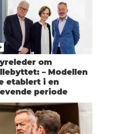
tyreleder om
llebyttet: – Modellen
e etablert i en
revende periode