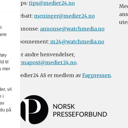
Tips:
tips@medier24.no
Med
ans
Debatt:
meninger@medier24.no
ute
i
Annonse:
annonse@watchmedia.no
vere
Abonnement:
m24@watchmedia.no
For andre henvendelser,
ktøy
firmapost@medier24.no
.
d til
es mer
Medier24 AS er medlem av
Fagpressen
.
r, vil
 i
 av
 du på