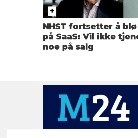
NHST fortsetter å blø
på SaaS: Vil ikke tjen
noe på salg
Medier24 drives av Medier24 AS.