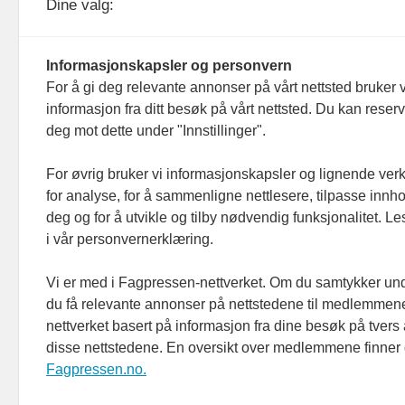
Dine valg:
Organisasjonsnummer: 815 450 132
Personvern/cookies
Informasjonskapsler og personvern
For å gi deg relevante annonser på vårt nettsted bruker v
informasjon fra ditt besøk på vårt nettsted. Du kan reser
deg mot dette under "Innstillinger".
For øvrig bruker vi informasjonskapsler og lignende ver
for analyse, for å sammenligne nettlesere, tilpasse innhol
deg og for å utvikle og tilby nødvendig funksjonalitet. L
i vår personvernerklæring.
Vi er med i Fagpressen-nettverket. Om du samtykker unde
du få relevante annonser på nettstedene til medlemmene
nettverket basert på informasjon fra dine besøk på tvers
disse nettstedene. En oversikt over medlemmene finner
Fagpressen.no.