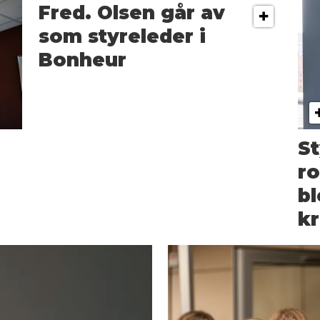
Fred. Olsen går av
som styreleder i
Bonheur
S
ro
bl
k