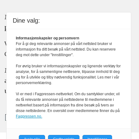
Medier24 arbeider etter Vær Varsom-
Dine valg:
plakatens regler for god presseskikk.
Informasjonskapsler og personvern
Vi bruker KI-verktøy som ChatGPT,
For å gi deg relevante annonser på vårt nettsted bruker vi
informasjon fra ditt besøk på vårt nettsted. Du kan reservere
Claude, og Gemini i journalistikken vår.
deg mot dette under "Innstillinger".
For øvrig bruker vi informasjonskapsler og lignende verktøy for
Medier24s redaksjon har alltid det fulle
analyse, for å sammenligne nettlesere, tilpasse innhold til deg
og for å utvikle og tilby nødvendig funksjonalitet. Les mer i vår
ansvar for publisert innhold, med eller
personvernerklæring.
uten bruk av kunstig intelligens.
Vi er med i Fagpressen-nettverket. Om du samtykker under, vil
du få relevante annonser på nettstedene til medlemmene i
nettverket basert på informasjon fra dine besøk på tvers av
disse nettstedene. En oversikt over medlemmene finner du på
Fagpressen.no.