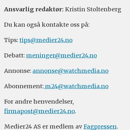
Ansvarlig redaktør:
Kristin Stoltenberg
Du kan også kontakte oss på:
Tips:
tips@medier24.no
Debatt:
meninger@medier24.no
Annonse:
annonse@watchmedia.no
Abonnement:
m24@watchmedia.no
For andre henvendelser,
firmapost@medier24.no
.
Medier24 AS er medlem av
Fagpressen
.