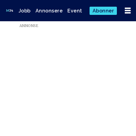
Jobb
Annonsere
Event
Abonner
Emne:
ANNONSE
nrk
kvensk