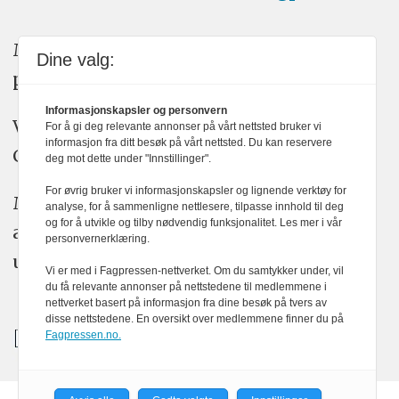
Medier24 arbeider etter Vær Varsom-
Dine valg:
plakatens regler for god presseskikk.
Informasjonskapsler og personvern
Vi bruker KI-verktøy som ChatGPT,
For å gi deg relevante annonser på vårt nettsted bruker vi
informasjon fra ditt besøk på vårt nettsted. Du kan reservere
Claude, og Gemini i journalistikken vår.
deg mot dette under "Innstillinger".
For øvrig bruker vi informasjonskapsler og lignende verktøy for
Medier24s redaksjon har alltid det fulle
analyse, for å sammenligne nettlesere, tilpasse innhold til deg
og for å utvikle og tilby nødvendig funksjonalitet. Les mer i vår
ansvar for publisert innhold, med eller
personvernerklæring.
uten bruk av kunstig intelligens.
Vi er med i Fagpressen-nettverket. Om du samtykker under, vil
du få relevante annonser på nettstedene til medlemmene i
nettverket basert på informasjon fra dine besøk på tvers av
disse nettstedene. En oversikt over medlemmene finner du på
Fagpressen.no.