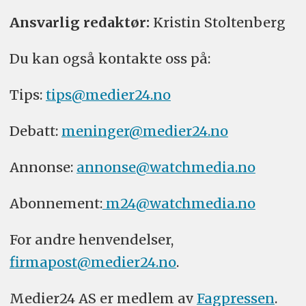
Ansvarlig redaktør:
Kristin Stoltenberg
Du kan også kontakte oss på:
Tips:
tips@medier24.no
Debatt:
meninger@medier24.no
Annonse:
annonse@watchmedia.no
Abonnement:
m24@watchmedia.no
For andre henvendelser,
firmapost@medier24.no
.
Medier24 AS er medlem av
Fagpressen
.