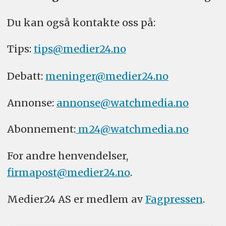
Du kan også kontakte oss på:
Tips:
tips@medier24.no
Debatt:
meninger@medier24.no
Annonse:
annonse@watchmedia.no
Abonnement:
m24@watchmedia.no
For andre henvendelser,
firmapost@medier24.no
.
Medier24 AS er medlem av
Fagpressen
.