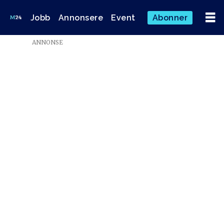
Jobb
Annonsere
Event
Abonner
Emne:
ANNONSE
sikkerhetshull