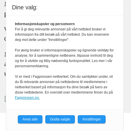
Medier24 arbeider etter Vær Varsom-
Dine valg:
plakatens regler for god presseskikk.
Informasjonskapsler og personvern
Vi bruker KI-verktøy som ChatGPT,
For å gi deg relevante annonser på vårt nettsted bruker vi
informasjon fra ditt besøk på vårt nettsted. Du kan reservere
Claude, og Gemini i journalistikken vår.
deg mot dette under "Innstillinger".
For øvrig bruker vi informasjonskapsler og lignende verktøy for
Medier24s redaksjon har alltid det fulle
analyse, for å sammenligne nettlesere, tilpasse innhold til deg
og for å utvikle og tilby nødvendig funksjonalitet. Les mer i vår
ansvar for publisert innhold, med eller
personvernerklæring.
uten bruk av kunstig intelligens.
Vi er med i Fagpressen-nettverket. Om du samtykker under, vil
du få relevante annonser på nettstedene til medlemmene i
nettverket basert på informasjon fra dine besøk på tvers av
disse nettstedene. En oversikt over medlemmene finner du på
Fagpressen.no.
Avvis alle
Godta valgte
Innstillinger
Powered by Labrador CMS