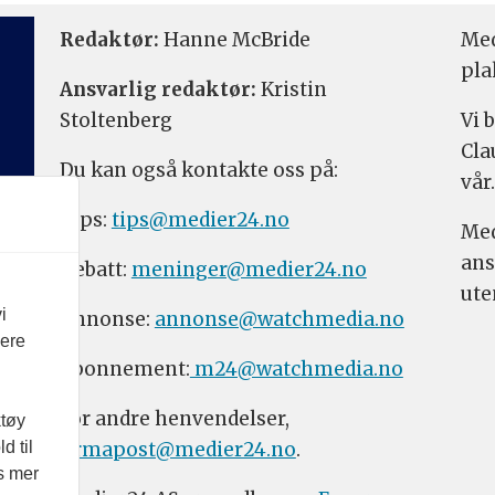
Redaktør:
Hanne McBride
Med
pla
Ansvarlig redaktør:
Kristin
Stoltenberg
Vi 
Cla
Du kan også kontakte oss på:
vår.
Tips:
tips@medier24.no
Med
ans
Debatt:
meninger@medier24.no
ute
i
Annonse:
annonse@watchmedia.no
vere
Abonnement:
m24@watchmedia.no
For andre henvendelser,
ktøy
firmapost@medier24.no
.
d til
es mer