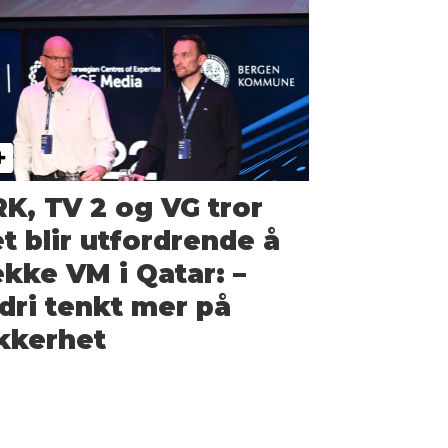
K, TV 2 og VG tror
t blir utfordrende å
kke VM i Qatar: –
dri tenkt mer på
kkerhet