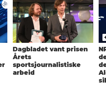
Dagbladet vant prisen
NR
Årets
de
er
sportsjournalistiske
de
arbeid
Al
si