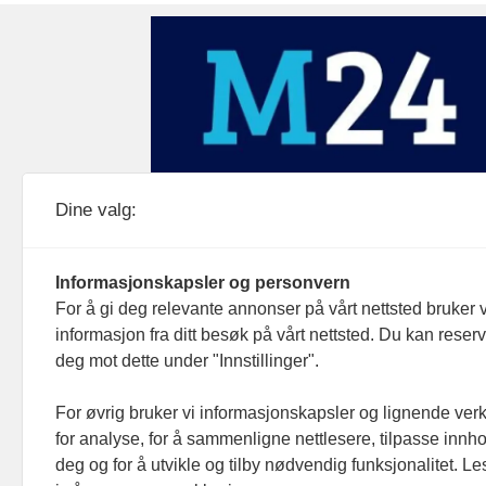
Medier24 drives av Medier24 AS.
Dine valg:
Organisasjonsnummer: 815 450 132
Personvern/cookies
Informasjonskapsler og personvern
For å gi deg relevante annonser på vårt nettsted bruker v
informasjon fra ditt besøk på vårt nettsted. Du kan reser
deg mot dette under "Innstillinger".
For øvrig bruker vi informasjonskapsler og lignende ver
for analyse, for å sammenligne nettlesere, tilpasse innhol
deg og for å utvikle og tilby nødvendig funksjonalitet. L