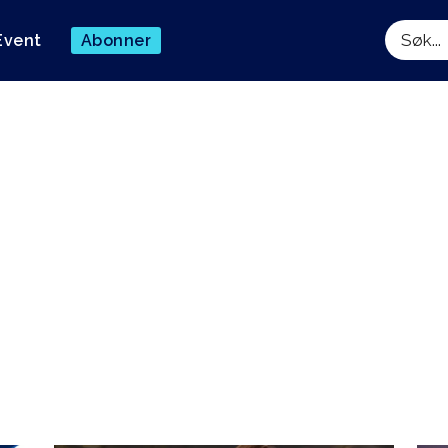
Event
Abonner
Søk
n