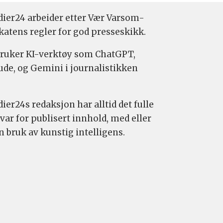
ier24 arbeider etter Vær Varsom-
katens regler for god presseskikk.
bruker KI-verktøy som ChatGPT,
ude, og Gemini i journalistikken
ier24s redaksjon har alltid det fulle
var for publisert innhold, med eller
n bruk av kunstig intelligens.