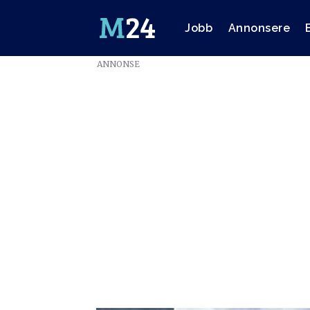
Jobb
Annonsere
ANNONSE
Emne:
steinar
vindsland