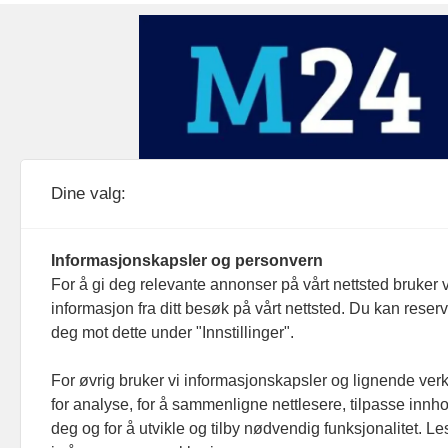
Medier24 drives av Medier24 AS.
Dine valg:
Organisasjonsnummer: 815 450 132
Personvern/cookies
Informasjonskapsler og personvern
For å gi deg relevante annonser på vårt nettsted bruker v
informasjon fra ditt besøk på vårt nettsted. Du kan reser
deg mot dette under "Innstillinger".
For øvrig bruker vi informasjonskapsler og lignende ver
for analyse, for å sammenligne nettlesere, tilpasse innhol
deg og for å utvikle og tilby nødvendig funksjonalitet. L