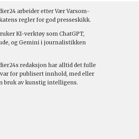
ier24 arbeider etter Vær Varsom-
katens regler for god presseskikk.
bruker KI-verktøy som ChatGPT,
ude, og Gemini i journalistikken
ier24s redaksjon har alltid det fulle
var for publisert innhold, med eller
n bruk av kunstig intelligens.