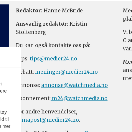
Redaktør:
Hanne McBride
Med
pla
Ansvarlig redaktør:
Kristin
Stoltenberg
Vi 
Cla
Du kan også kontakte oss på:
vår.
Tips:
tips@medier24.no
Med
ans
Debatt:
meninger@medier24.no
ute
i
Annonse:
annonse@watchmedia.no
vere
Abonnement:
m24@watchmedia.no
For andre henvendelser,
ktøy
firmapost@medier24.no
.
d til
es mer