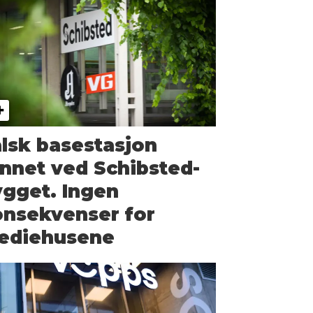
lsk basestasjon
nnet ved Schibsted-
gget. Ingen
onsekvenser for
ediehusene