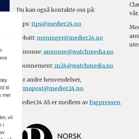
Cla
Du kan også kontakte oss på:
vår.
Tips:
tips@medier24.no
Med
ans
Debatt:
meninger@medier24.no
ute
i
Annonse:
annonse@watchmedia.no
vere
Abonnement:
m24@watchmedia.no
For andre henvendelser,
ktøy
firmapost@medier24.no
.
d til
es mer
Medier24 AS er medlem av
Fagpressen
.
r, vil
 i
 av