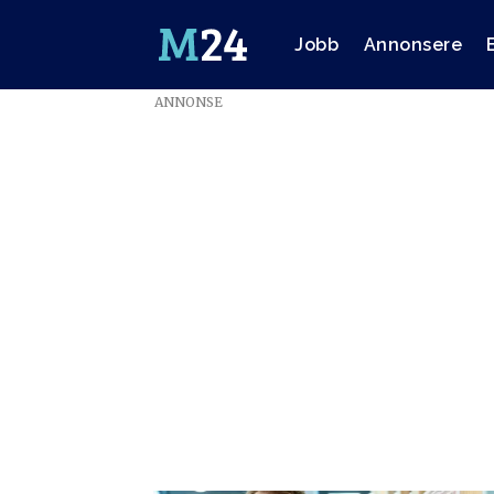
Jobb
Annonsere
ANNONSE
Emne:
sven
størmer
thaulow