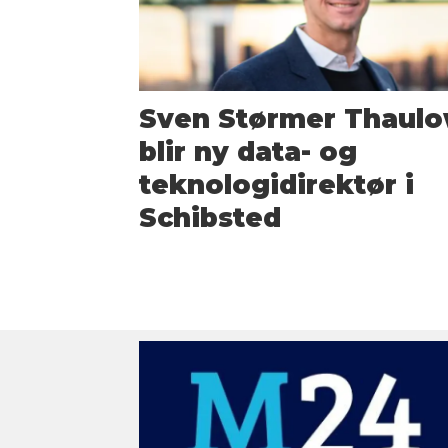
Sven Størmer Thaul
blir ny data- og
teknologi­direktør i
Schibsted