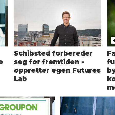
Schibsted forbereder
Fa
e
seg for fremtiden -
fu
oppretter egen Futures
by
Lab
k
m