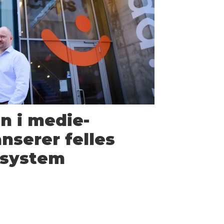
nn i medie­
nserer felles
­system