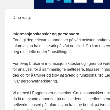
Medier24 drives av Medier24 AS.
Dine valg:
Organisasjonsnummer: 815 450 132
Personvern/cookies
Informasjonskapsler og personvern
For å gi deg relevante annonser på vårt nettsted bruker v
informasjon fra ditt besøk på vårt nettsted. Du kan reser
deg mot dette under "Innstillinger".
For øvrig bruker vi informasjonskapsler og lignende ver
for analyse, for å sammenligne nettlesere, tilpasse innhol
deg og for å utvikle og tilby nødvendig funksjonalitet. L
i vår personvernerklæring.
Vi er med i Fagpressen-nettverket. Om du samtykker unde
du få relevante annonser på nettstedene til medlemmene
nettverket basert på informasjon fra dine besøk på tvers