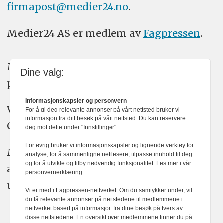
firmapost@medier24.no
.
Medier24 AS er medlem av
Fagpressen
.
Medier24 arbeider etter Vær Varsom-
Dine valg:
plakatens regler for god presseskikk.
Informasjonskapsler og personvern
Vi bruker KI-verktøy som ChatGPT,
For å gi deg relevante annonser på vårt nettsted bruker vi
informasjon fra ditt besøk på vårt nettsted. Du kan reservere
Claude, og Gemini i journalistikken vår.
deg mot dette under "Innstillinger".
For øvrig bruker vi informasjonskapsler og lignende verktøy for
Medier24s redaksjon har alltid det fulle
analyse, for å sammenligne nettlesere, tilpasse innhold til deg
og for å utvikle og tilby nødvendig funksjonalitet. Les mer i vår
ansvar for publisert innhold, med eller
personvernerklæring.
uten bruk av kunstig intelligens.
Vi er med i Fagpressen-nettverket. Om du samtykker under, vil
du få relevante annonser på nettstedene til medlemmene i
nettverket basert på informasjon fra dine besøk på tvers av
disse nettstedene. En oversikt over medlemmene finner du på