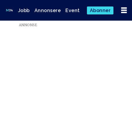
Jobb
Annonsere
Event
Abonner
Emne:
ANNONSE
tekniske
problemer