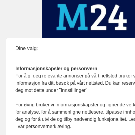
Medier24 drives av Medier24 AS.
Dine valg:
Organisasjonsnummer: 815 450 132
Personvern/cookies
Informasjonskapsler og personvern
For å gi deg relevante annonser på vårt nettsted bruker v
informasjon fra ditt besøk på vårt nettsted. Du kan reser
deg mot dette under "Innstillinger".
For øvrig bruker vi informasjonskapsler og lignende ver
for analyse, for å sammenligne nettlesere, tilpasse innhol
deg og for å utvikle og tilby nødvendig funksjonalitet. L
i vår personvernerklæring.