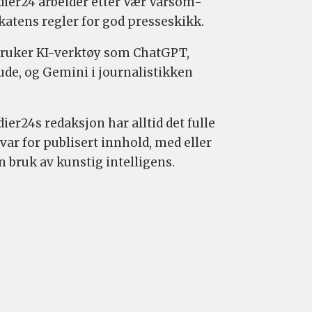
ier24 arbeider etter Vær Varsom-
katens regler for god presseskikk.
bruker KI-verktøy som ChatGPT,
ude, og Gemini i journalistikken
ier24s redaksjon har alltid det fulle
var for publisert innhold, med eller
n bruk av kunstig intelligens.