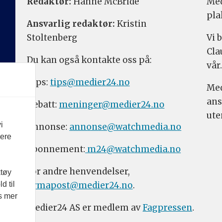
Redaktør:
Hanne McBride
Med
pla
Ansvarlig redaktør:
Kristin
Stoltenberg
Vi 
Cla
Du kan også kontakte oss på:
vår.
Tips:
tips@medier24.no
Med
ans
Debatt:
meninger@medier24.no
ute
i
Annonse:
annonse@watchmedia.no
vere
Abonnement:
m24@watchmedia.no
For andre henvendelser,
ktøy
firmapost@medier24.no
.
d til
es mer
Medier24 AS er medlem av
Fagpressen
.