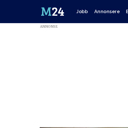
Jobb
Annonsere
ANNONSE
Emne:
thomas
fredrik
kristensen