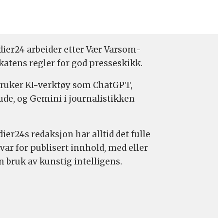
ier24 arbeider etter Vær Varsom-
katens regler for god presseskikk.
bruker KI-verktøy som ChatGPT,
ude, og Gemini i journalistikken
ier24s redaksjon har alltid det fulle
var for publisert innhold, med eller
n bruk av kunstig intelligens.