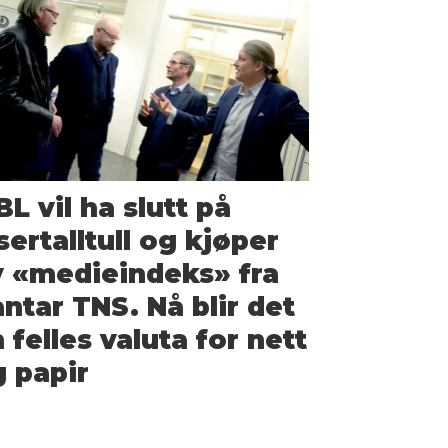
L vil ha slutt på
sertalltull og kjøper
 «medieindeks» fra
ntar TNS. Nå blir det
 felles valuta for nett
 papir