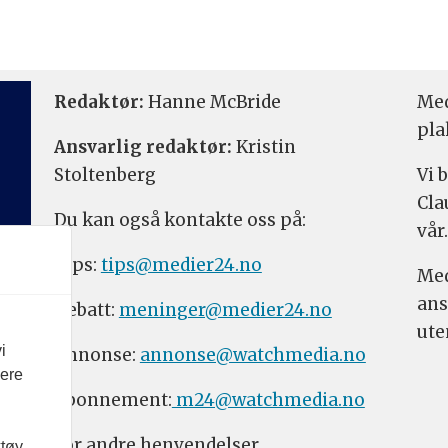
Redaktør:
Hanne McBride
Med
pla
Ansvarlig redaktør:
Kristin
Stoltenberg
Vi 
Cla
Du kan også kontakte oss på:
vår.
Tips:
tips@medier24.no
Med
ans
Debatt:
meninger@medier24.no
ute
i
Annonse:
annonse@watchmedia.no
vere
Abonnement:
m24@watchmedia.no
For andre henvendelser,
ktøy