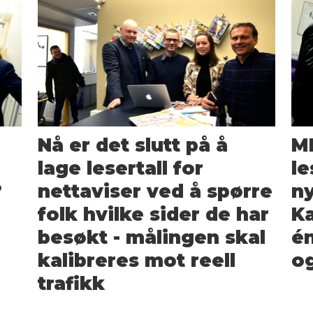
Nå er det slutt på å
MB
lage lesertall for
le
?
nettaviser ved å spørre
ny
folk hvilke sider de har
Ka
besøkt - målingen skal
én
kalibreres mot reell
og
trafikk