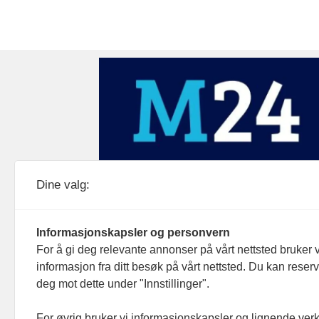
Medier24 drives av Medier24 AS.
Dine valg:
Organisasjonsnummer: 815 450 132
Personvern/cookies
Informasjonskapsler og personvern
For å gi deg relevante annonser på vårt nettsted bruker v
informasjon fra ditt besøk på vårt nettsted. Du kan reser
deg mot dette under "Innstillinger".
For øvrig bruker vi informasjonskapsler og lignende ver