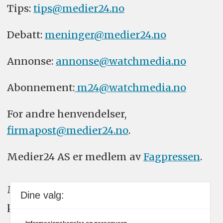
Tips:
tips@medier24.no
Debatt:
meninger@medier24.no
Annonse:
annonse@watchmedia.no
Abonnement:
m24@watchmedia.no
For andre henvendelser,
firmapost@medier24.no
.
Medier24 AS er medlem av
Fagpressen
.
Medier24 arbeider etter Vær Varsom-
Dine valg:
plakatens regler for god presseskikk.