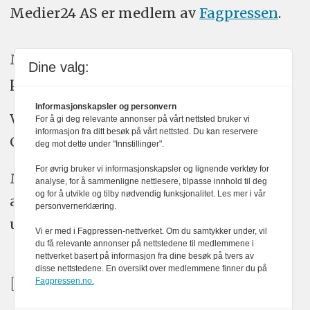
Medier24 AS er medlem av
Fagpressen
.
Medier24 arbeider etter Vær Varsom-
Dine valg:
plakatens regler for god presseskikk.
Informasjonskapsler og personvern
Vi bruker KI-verktøy som ChatGPT,
For å gi deg relevante annonser på vårt nettsted bruker vi
informasjon fra ditt besøk på vårt nettsted. Du kan reservere
Claude, og Gemini i journalistikken vår.
deg mot dette under "Innstillinger".
For øvrig bruker vi informasjonskapsler og lignende verktøy for
Medier24s redaksjon har alltid det fulle
analyse, for å sammenligne nettlesere, tilpasse innhold til deg
og for å utvikle og tilby nødvendig funksjonalitet. Les mer i vår
ansvar for publisert innhold, med eller
personvernerklæring.
uten bruk av kunstig intelligens.
Vi er med i Fagpressen-nettverket. Om du samtykker under, vil
du få relevante annonser på nettstedene til medlemmene i
nettverket basert på informasjon fra dine besøk på tvers av
disse nettstedene. En oversikt over medlemmene finner du på
Fagpressen.no.