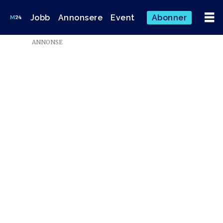
Jobb
Annonsere
Event
Abonner
Emne:
ANNONSE
uavhengige
lokalaviser