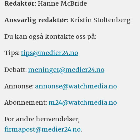
Redaktør:
Hanne McBride
Ansvarlig redaktør:
Kristin Stoltenberg
Du kan også kontakte oss på:
Tips:
tips@medier24.no
Debatt:
meninger@medier24.no
Annonse:
annonse@watchmedia.no
Abonnement:
m24@watchmedia.no
For andre henvendelser,
firmapost@medier24.no
.