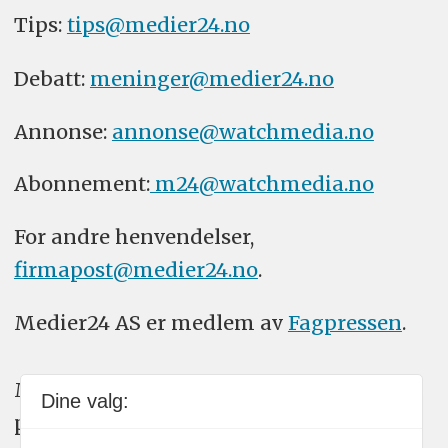
Tips:
tips@medier24.no
Debatt:
meninger@medier24.no
Annonse:
annonse@watchmedia.no
Abonnement:
m24@watchmedia.no
For andre henvendelser,
firmapost@medier24.no
.
Medier24 AS er medlem av
Fagpressen
.
Medier24 arbeider etter Vær Varsom-
Dine valg:
plakatens regler for god presseskikk.