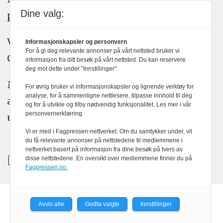
Dine valg:
plakatens regler for god presseskikk.
Vi bruker KI-verktøy som ChatGPT,
Informasjonskapsler og personvern
For å gi deg relevante annonser på vårt nettsted bruker vi
Claude, og Gemini i journalistikken vår.
informasjon fra ditt besøk på vårt nettsted. Du kan reservere
deg mot dette under "Innstillinger".
Medier24s redaksjon har alltid det fulle
For øvrig bruker vi informasjonskapsler og lignende verktøy for
analyse, for å sammenligne nettlesere, tilpasse innhold til deg
ansvar for publisert innhold, med eller
og for å utvikle og tilby nødvendig funksjonalitet. Les mer i vår
personvernerklæring.
uten bruk av kunstig intelligens.
Vi er med i Fagpressen-nettverket. Om du samtykker under, vil
du få relevante annonser på nettstedene til medlemmene i
nettverket basert på informasjon fra dine besøk på tvers av
disse nettstedene. En oversikt over medlemmene finner du på
Fagpressen.no.
Avvis alle
Godta valgte
Innstillinger
Powered by Labrador CMS