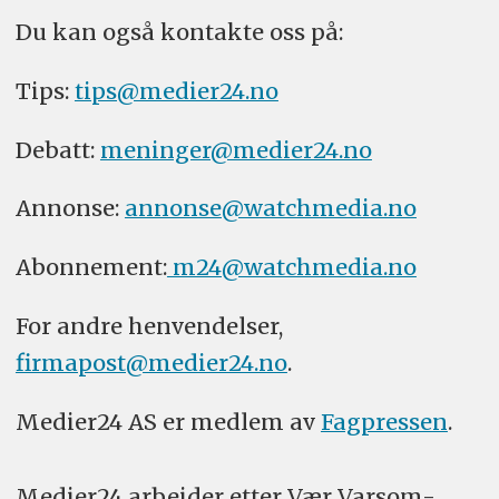
Du kan også kontakte oss på:
Tips:
tips@medier24.no
Debatt:
meninger@medier24.no
Annonse:
annonse@watchmedia.no
Abonnement:
m24@watchmedia.no
For andre henvendelser,
firmapost@medier24.no
.
Medier24 AS er medlem av
Fagpressen
.
Medier24 arbeider etter Vær Varsom-