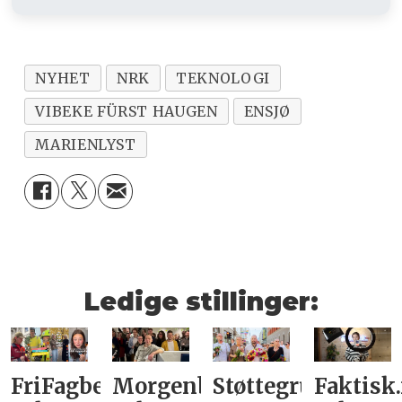
NYHET
NRK
TEKNOLOGI
VIBEKE FÜRST HAUGEN
ENSJØ
MARIENLYST
Ledige stillinger:
FriFagbevegelse
Morgenbladet
Støttegruppa
Faktisk