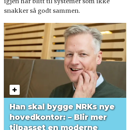
igjen har blitt til systemer som ikke
snakker så godt sammen.
Han skal bygge NRKs nye
hovedkontor: – Blir mer
tilpasset en moderne