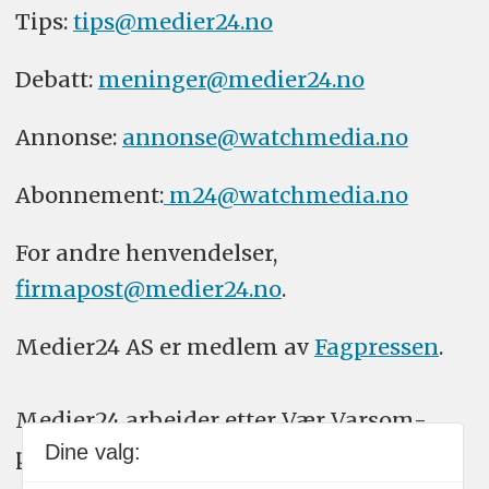
Tips:
tips@medier24.no
Debatt:
meninger@medier24.no
Annonse:
annonse@watchmedia.no
Abonnement:
m24@watchmedia.no
For andre henvendelser,
firmapost@medier24.no
.
Medier24 AS er medlem av
Fagpressen
.
Medier24 arbeider etter Vær Varsom-
Dine valg:
plakatens regler for god presseskikk.