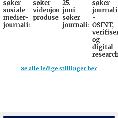
søker
søker
25.
søker
sosiale
videojournalist/podkast-
juni
journali
medier-
produsent
søker
-
journalist
journalist
OSINT,
verifise
og
digital
research
Se alle ledige stillinger her