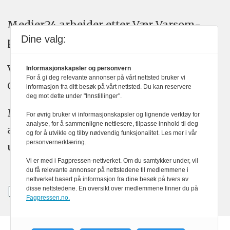
Medier24 arbeider etter Vær Varsom-
Dine valg:
plakatens regler for god presseskikk.
Vi bruker KI-verktøy som ChatGPT,
Informasjonskapsler og personvern
For å gi deg relevante annonser på vårt nettsted bruker vi
Claude, og Gemini i journalistikken vår.
informasjon fra ditt besøk på vårt nettsted. Du kan reservere
deg mot dette under "Innstillinger".
Medier24s redaksjon har alltid det fulle
For øvrig bruker vi informasjonskapsler og lignende verktøy for
analyse, for å sammenligne nettlesere, tilpasse innhold til deg
ansvar for publisert innhold, med eller
og for å utvikle og tilby nødvendig funksjonalitet. Les mer i vår
personvernerklæring.
uten bruk av kunstig intelligens.
Vi er med i Fagpressen-nettverket. Om du samtykker under, vil
du få relevante annonser på nettstedene til medlemmene i
nettverket basert på informasjon fra dine besøk på tvers av
disse nettstedene. En oversikt over medlemmene finner du på
Fagpressen.no.