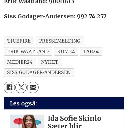
Erik Waatland: 90011613
Siss Godager-Andersen: 992 74 257
TJUEFIRE
PRESSEMELDING
ERIK WAATLAND
KOM24
LAB24
MEDIER24
NYHET
SISS GODAGER-ANDERSEN
Les også:
Ida Sofie Skinlo
Sæter blir