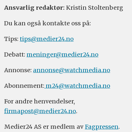
Ansvarlig redaktør:
Kristin Stoltenberg
Du kan også kontakte oss på:
Tips:
tips@medier24.no
Debatt:
meninger@medier24.no
Annonse:
annonse@watchmedia.no
Abonnement:
m24@watchmedia.no
For andre henvendelser,
firmapost@medier24.no
.
Medier24 AS er medlem av
Fagpressen
.