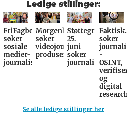
Ledige stillinger:
FriFagbevegelse
Morgenbladet
Støttegruppa
Faktisk
søker
søker
25.
søker
sosiale
videojournalist/podkast-
juni
journali
medier-
produsent
søker
-
journalist
journalist
OSINT,
verifise
og
digital
research
Se alle ledige stillinger her