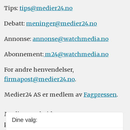
Tips:
tips@medier24.no
Debatt:
meninger@medier24.no
Annonse:
annonse@watchmedia.no
Abonnement:
m24@watchmedia.no
For andre henvendelser,
firmapost@medier24.no
.
Medier24 AS er medlem av
Fagpressen
.
Medier24 arbeider etter Vær Varsom-
Dine valg:
plakatens regler for god presseskikk.