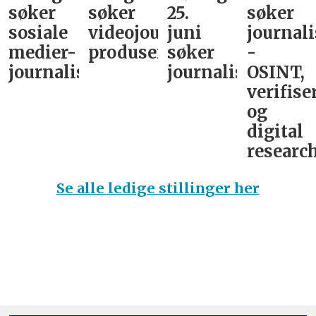
søker
søker
25.
søker
sosiale
videojournalist/podkast-
juni
journali
medier-
produsent
søker
-
journalist
journalist
OSINT,
verifise
og
digital
research
Se alle ledige stillinger her