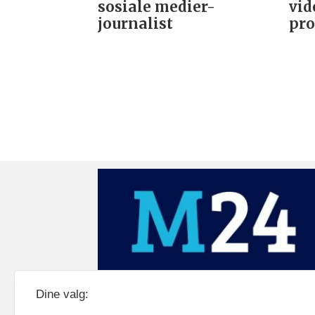
sosiale medier-
vid
journalist
pro
Medier24 drives av Medier24 AS.
Dine valg:
Organisasjonsnummer: 815 450 132