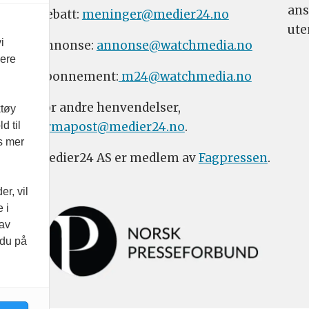
ans
Debatt:
meninger@medier24.no
ute
i
Annonse:
annonse@watchmedia.no
vere
Abonnement:
m24@watchmedia.no
For andre henvendelser,
ktøy
firmapost@medier24.no
.
d til
es mer
Medier24 AS er medlem av
Fagpressen
.
r, vil
 i
 av
 du på