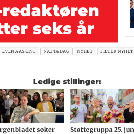
-redaktøren
tter seks år
EVEN AAS-ENG
NATT&DAG
NYHET
FILTER NYHET
Ledige stillinger:
genbladet søker
Støttegruppa 25. jun