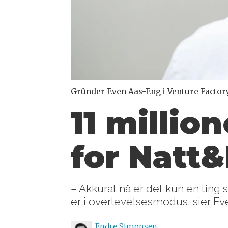
Gründer Even Aas-Eng i Venture Factory
11 millio
for Natt&
– Akkurat nå er det kun en ting
er i overlevelsesmodus, sier Ev
Endre
Simonsen