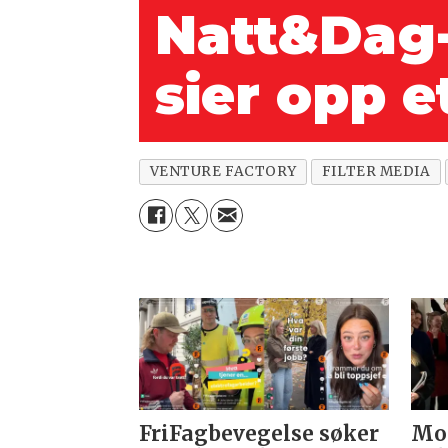
Natt&Dag
sier opp e
VENTURE FACTORY
FILTER MEDIA
FriFagbevegelse søker
Mor