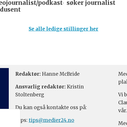
eojournalist/podkast-
søker journalist
dusent
Se alle ledige stillinger her
Redaktør:
Hanne McBride
Med
pla
Ansvarlig redaktør:
Kristin
Stoltenberg
Vi 
Cla
Du kan også kontakte oss på:
vår.
Tips:
tips@medier24.no
Med