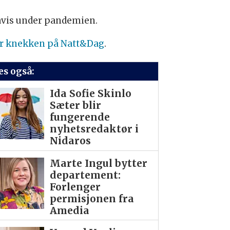
 avis under pandemien.
 tar knekken på Natt&Dag
.
es også:
Ida Sofie Skinlo
Sæter blir
fungerende
nyhetsredaktør i
Nidaros
Marte Ingul bytter
departement:
Forlenger
permisjonen fra
Amedia