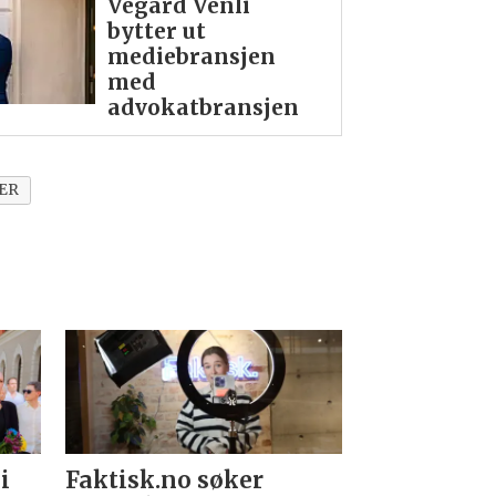
Vegard Venli
bytter ut
mediebransjen
med
advokatbransjen
ER
i
Faktisk.no søker
Forsvarets