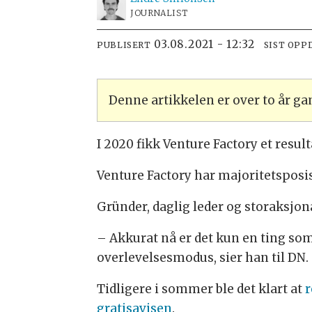
JOURNALIST
03.08.2021 - 12:32
PUBLISERT
SIST OPP
Denne artikkelen er over to år g
I 2020 fikk Venture Factory et resul
Venture Factory har majoritetsposis
Gründer, daglig leder og storaksjonæ
– Akkurat nå er det kun en ting som
overlevelsesmodus, sier han til DN.
Tidligere i sommer ble det klart at
r
gratisavisen
.