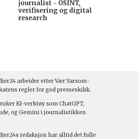
journalist - OSINT,
nyhetsred
verifisering og digital
research­
ier24 arbeider etter Vær Varsom-
katens regler for god presseskikk.
bruker KI-verktøy som ChatGPT,
ude, og Gemini i journalistikken
ier24s redaksjon har alltid det fulle