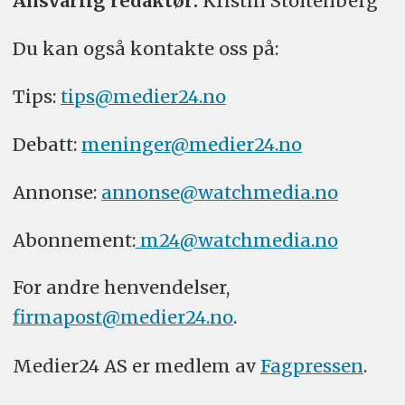
Ansvarlig redaktør:
Kristin Stoltenberg
Du kan også kontakte oss på:
Tips:
tips@medier24.no
Debatt:
meninger@medier24.no
Annonse:
annonse@watchmedia.no
Abonnement:
m24@watchmedia.no
For andre henvendelser,
firmapost@medier24.no
.
Medier24 AS er medlem av
Fagpressen
.