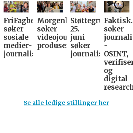
FriFagbevegelse
Morgenbladet
Støttegruppa
Faktisk
søker
søker
25.
søker
sosiale
videojournalist/podkast-
juni
journali
medier-
produsent
søker
-
journalist
journalist
OSINT,
verifise
og
digital
research
Se alle ledige stillinger her