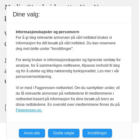
Medier24 arbeider etter Vær Varsom-
Dine valg:
plakatens regler for god presseskikk.
Informasjonskapsler og personvern
Vi bruker KI-verktøy som ChatGPT,
For å gi deg relevante annonser på vårt nettsted bruker vi
Claude, og Gemini i journalistikken vår.
informasjon fra ditt besøk på vårt nettsted. Du kan reservere
deg mot dette under "Innstillinger".
Medier24s redaksjon har alltid det fulle
For øvrig bruker vi informasjonskapsler og lignende verktøy for
analyse, for å sammenligne nettlesere, tilpasse innhold til deg
ansvar for publisert innhold, med eller
og for å utvikle og tilby nødvendig funksjonalitet. Les mer i vår
personvernerklæring.
uten bruk av kunstig intelligens.
Vi er med i Fagpressen-nettverket. Om du samtykker under, vil
du få relevante annonser på nettstedene til medlemmene i
nettverket basert på informasjon fra dine besøk på tvers av
disse nettstedene. En oversikt over medlemmene finner du på
Fagpressen.no.
Avvis alle
Godta valgte
Innstillinger
Powered by Labrador CMS