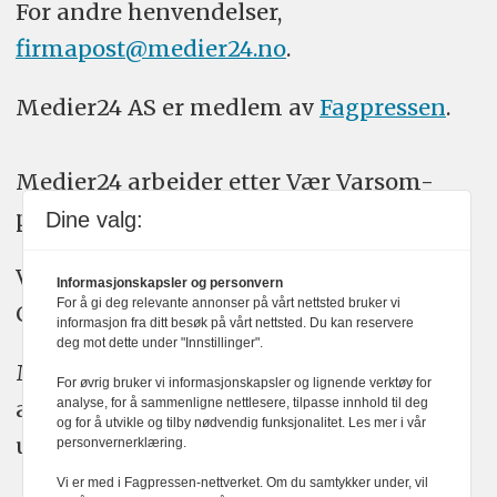
For andre henvendelser,
firmapost@medier24.no
.
Medier24 AS er medlem av
Fagpressen
.
Medier24 arbeider etter Vær Varsom-
plakatens regler for god presseskikk.
Dine valg:
Vi bruker KI-verktøy som ChatGPT,
Informasjonskapsler og personvern
For å gi deg relevante annonser på vårt nettsted bruker vi
Claude, og Gemini i journalistikken vår.
informasjon fra ditt besøk på vårt nettsted. Du kan reservere
deg mot dette under "Innstillinger".
Medier24s redaksjon har alltid det fulle
For øvrig bruker vi informasjonskapsler og lignende verktøy for
ansvar for publisert innhold, med eller
analyse, for å sammenligne nettlesere, tilpasse innhold til deg
og for å utvikle og tilby nødvendig funksjonalitet. Les mer i vår
uten bruk av kunstig intelligens.
personvernerklæring.
Vi er med i Fagpressen-nettverket. Om du samtykker under, vil