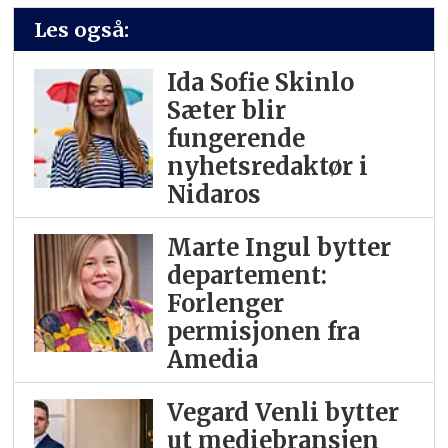
Les også:
Ida Sofie Skinlo
Sæter blir
fungerende
nyhetsredaktør i
Nidaros
Marte Ingul bytter
departement:
Forlenger
permisjonen fra
Amedia
Vegard Venli bytter
ut mediebransjen