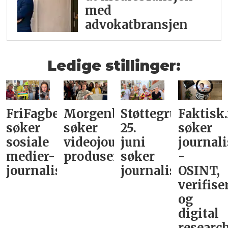
med
advokatbransjen
Ledige stillinger:
FriFagbevegelse
Morgenbladet
Støttegruppa
Faktisk
søker
søker
25.
søker
sosiale
videojournalist/podkast-
juni
journali
medier-
produsent
søker
-
journalist
journalist
OSINT,
verifise
og
digital
research