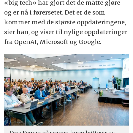
«big tech» har gjort det de måtte gjøre
og er nå i førersetet. Det er de som
kommer med de største oppdateringene,
sier han, og viser til nylige oppdateringer
fra OpenAI, Microsoft og Google.
Ezra Eeman på scenen foran bøttevis av