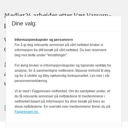
Medier24 arbeider etter Vær Varsom-
Dine valg:
plakatens regler for god presseskikk.
Vi bruker KI-verktøy som ChatGPT,
Informasjonskapsler og personvern
For å gi deg relevante annonser på vårt nettsted bruker vi
Claude, og Gemini i journalistikken vår.
informasjon fra ditt besøk på vårt nettsted. Du kan reservere
deg mot dette under "Innstillinger".
Medier24s redaksjon har alltid det fulle
For øvrig bruker vi informasjonskapsler og lignende verktøy for
analyse, for å sammenligne nettlesere, tilpasse innhold til deg
ansvar for publisert innhold, med eller
og for å utvikle og tilby nødvendig funksjonalitet. Les mer i vår
personvernerklæring.
uten bruk av kunstig intelligens.
Vi er med i Fagpressen-nettverket. Om du samtykker under, vil
du få relevante annonser på nettstedene til medlemmene i
nettverket basert på informasjon fra dine besøk på tvers av
disse nettstedene. En oversikt over medlemmene finner du på
Fagpressen.no.