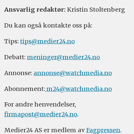
Ansvarlig redaktør:
Kristin Stoltenberg
Du kan også kontakte oss på:
Tips:
tips@medier24.no
Debatt:
meninger@medier24.no
Annonse:
annonse@watchmedia.no
Abonnement:
m24@watchmedia.no
For andre henvendelser,
firmapost@medier24.no
.
Medier24 AS er medlem av
Fagpressen
.