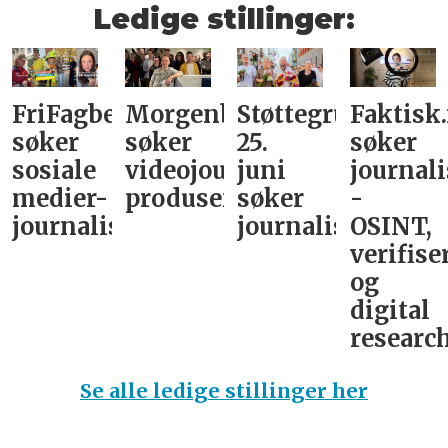
Ledige stillinger:
FriFagbevegelse
Morgenbladet
Støttegruppa
Faktisk
søker
søker
25.
søker
sosiale
videojournalist/podkast-
juni
journali
medier-
produsent
søker
-
journalist
journalist
OSINT,
verifise
og
digital
research
Se alle ledige stillinger her