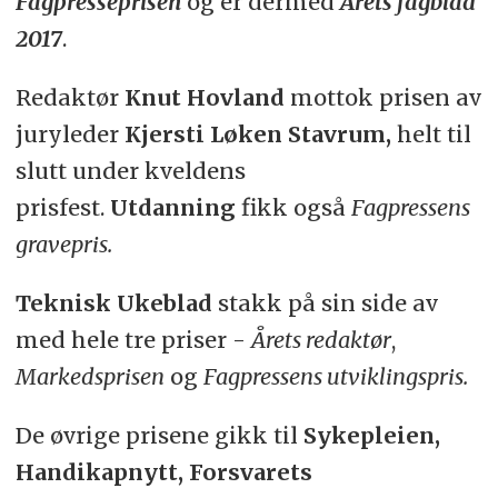
Fagpresseprisen
og er dermed
Årets fagblad
2017
.
Redaktør
Knut Hovland
mottok prisen av
juryleder
Kjersti Løken Stavrum,
helt til
slutt under kveldens
prisfest.
Utdanning
fikk også
Fagpressens
gravepris.
Teknisk Ukeblad
stakk på sin side av
med hele tre priser -
Å
rets redaktør
,
Markedsprisen
og
Fagpressens utviklingspris.
De øvrige prisene gikk til
Sykepleien,
Handikapnytt, Forsvarets