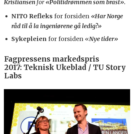
Kristiansen
for
«Politidrømmen som brast».
NITO Refleks
for forsiden
«Har Norge
råd til å la ingeniørene gå ledig?»
Sykepleien
for forsiden «
Nye tider»
Fagpressens markedspris
2017:
Teknisk Ukeblad / TU Story
Labs