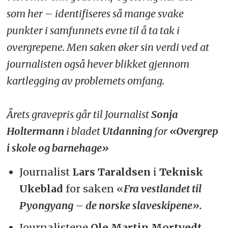
som her – identifiseres så mange svake
punkter i samfunnets evne til å ta tak i
overgrepene. Men saken øker sin verdi ved at
journalisten også hever blikket gjennom
kartlegging av problemets omfang.
Årets gravepris går til Journalist
Sonja
Holtermann
i bladet
Utdanning
for
«Overgrep
i skole og barnehage»
Journalist
Lars Taraldsen
i
Teknisk
Ukeblad
for saken «
Fra vestlandet til
Pyongyang – de norske slaveskipene».
Journalistene
Ole Martin Mortvedt,