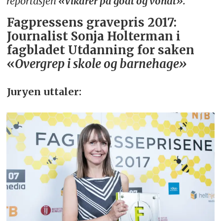
reportasjen
«Vikarer på godt og vondt».
Fagpressens gravepris 2017:
Journalist
Sonja Holterman
i
fagbladet
Utdanning
for saken
«
Overgrep i skole og barnehage»
Juryen uttaler: