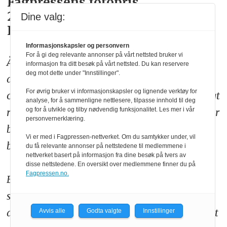
Fagpressens fotopris
2017:
Handikapnytt
og fotograf
Dine valg:
Erik Norrud
Informasjonskapsler og personvern
For å gi deg relevante annonser på vårt nettsted bruker vi
Årets vinner utmerker seg med en serie
informasjon fra ditt besøk på vårt nettsted. Du kan reservere
deg mot dette under "Innstillinger".
actionbilder med høy innsatsfaktor. Serien
For øvrig bruker vi informasjonskapsler og lignende verktøy for
omfatter også «studioportretter» med velvalgt
analyse, for å sammenligne nettlesere, tilpasse innhold til deg
rekvisittbruk og lyssetting, og tilsammen utgjør
og for å utvikle og tilby nødvendig funksjonalitet. Les mer i vår
personvernerklæring.
bildene en utsøkt redigert og helhetlig
Vi er med i Fagpressen-nettverket. Om du samtykker under, vil
bildefortelling.
du få relevante annonser på nettstedene til medlemmene i
nettverket basert på informasjon fra dine besøk på tvers av
disse nettstedene. En oversikt over medlemmene finner du på
Fagpressen.no.
Bildene viser at fotografen behersker et bredt
spekter av fotografiske verktøyer. Skildringen
av norske idrettsutøvere består av til dels svært
Avvis alle
Godta valgte
Innstillinger