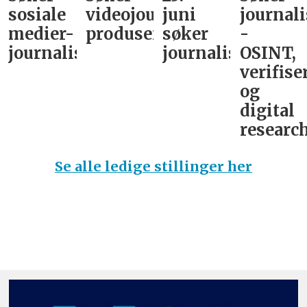
sosiale
videojournalist/podkast-
juni
journali
medier-
produsent
søker
-
journalist
journalist
OSINT,
verifise
og
digital
research
Se alle ledige stillinger her