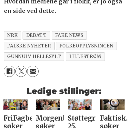
Hvordan mediene går i flokk, er jo også
en side ved dette.
NRK
DEBATT
FAKE NEWS
FALSKE NYHETER
FOLKEOPPLYSNINGEN
GUNNULV HELLESYLT
LILLESTRØM
Ledige stillinger:
FriFagbevegelse
Morgenbladet
Støttegruppa
Faktisk
søker
søker
25.
søker