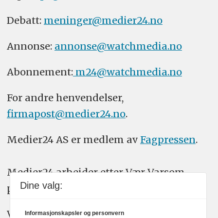
Debatt:
meninger@medier24.no
Annonse:
annonse@watchmedia.no
Abonnement:
m24@watchmedia.no
For andre henvendelser,
firmapost@medier24.no
.
Medier24 AS er medlem av
Fagpressen
.
Medier24 arbeider etter Vær Varsom-
Dine valg:
plakatens regler for god presseskikk.
Vi bruker KI-verktøy som ChatGPT,
Informasjonskapsler og personvern