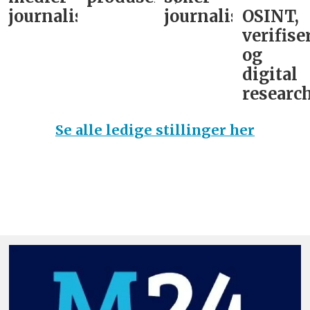
journalist
journalist
OSINT,
verifise
og
digital
research
Se alle ledige stillinger her