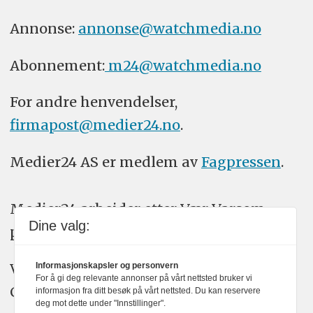
Annonse:
annonse@watchmedia.no
Abonnement:
m24@watchmedia.no
For andre henvendelser,
firmapost@medier24.no
.
Medier24 AS er medlem av
Fagpressen
.
Medier24 arbeider etter Vær Varsom-
Dine valg:
plakatens regler for god presseskikk.
Vi bruker KI-verktøy som ChatGPT,
Informasjonskapsler og personvern
For å gi deg relevante annonser på vårt nettsted bruker vi
Claude, og Gemini i journalistikken vår.
informasjon fra ditt besøk på vårt nettsted. Du kan reservere
deg mot dette under "Innstillinger".