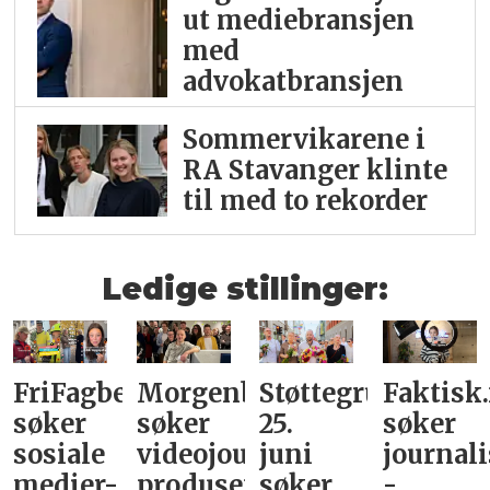
ut mediebransjen
med
advokatbransjen
Sommervikarene i
RA Stavanger klinte
til med to rekorder
Ledige stillinger:
FriFagbevegelse
Morgenbladet
Støttegruppa
Faktisk
søker
søker
25.
søker
sosiale
videojournalist/podkast-
juni
journali
medier-
produsent
søker
-