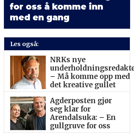
for oss å komme inn
med en gang
Les også:
NRKs nye
underholdningsredaktø
– Må komme opp med
det kreative gullet
Agderposten gjør
seg klar for
Arendalsuka: – En
gullgruve for oss