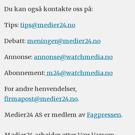
Du kan også kontakte oss på:
Tips:
tips@medier24.no
Debatt:
meninger@medier24.no
Annonse:
annonse@watchmedia.no
Abonnement:
m24@watchmedia.no
For andre henvendelser,
firmapost@medier24.no
.
Medier24 AS er medlem av
Fagpressen
.
Medier24 arbeider etter Vær Varsom-