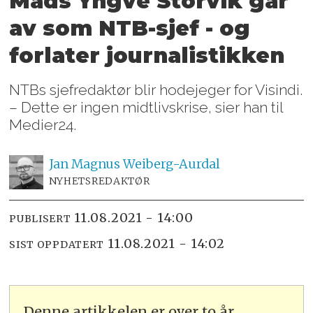
Mads Yngve Storvik går
av som NTB-sjef - og
forlater journalistikken
NTBs sjefredaktør blir hodejeger for Visindi.
– Dette er ingen midtlivskrise, sier han til
Medier24.
Jan Magnus
Weiberg-Aurdal
NYHETSREDAKTØR
11.08.2021 - 14:00
PUBLISERT
11.08.2021 - 14:02
SIST OPPDATERT
Denne artikkelen er over to år