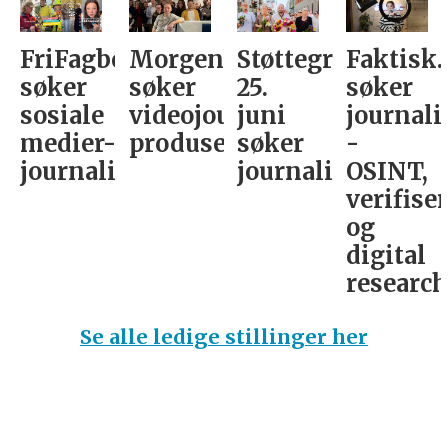
FriFagbevegelse
Morgenbladet
Støttegruppa
Faktisk.
søker
søker
25.
søker
sosiale
videojournalist/podkast-
juni
journali
medier-
produsent
søker
-
journalist
journalist
OSINT,
verifise
og
digital
research­
Se alle ledige stillinger her