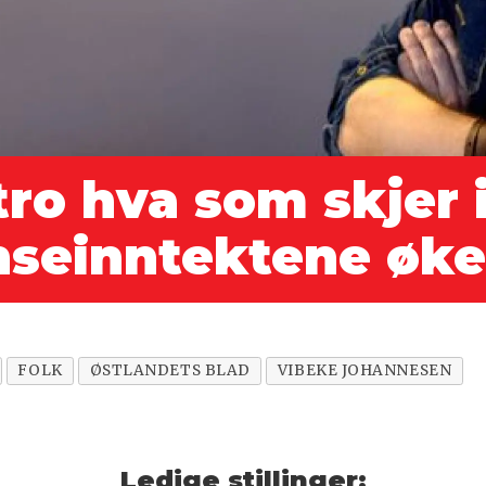
 tro hva som skjer 
se­inntektene øke
FOLK
ØSTLANDETS BLAD
VIBEKE JOHANNESEN
Ledige stillinger: