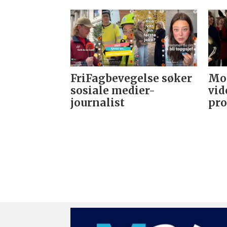
FriFagbevegelse søker
Mor
sosiale medier-
vid
journalist
pro