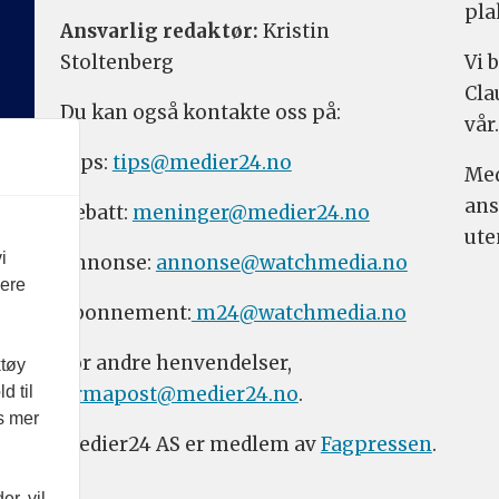
pla
Ansvarlig redaktør:
Kristin
Stoltenberg
Vi 
Cla
Du kan også kontakte oss på:
vår.
Tips:
tips@medier24.no
Med
ans
Debatt:
meninger@medier24.no
ute
i
Annonse:
annonse@watchmedia.no
vere
Abonnement:
m24@watchmedia.no
For andre henvendelser,
ktøy
firmapost@medier24.no
.
d til
es mer
Medier24 AS er medlem av
Fagpressen
.
r, vil