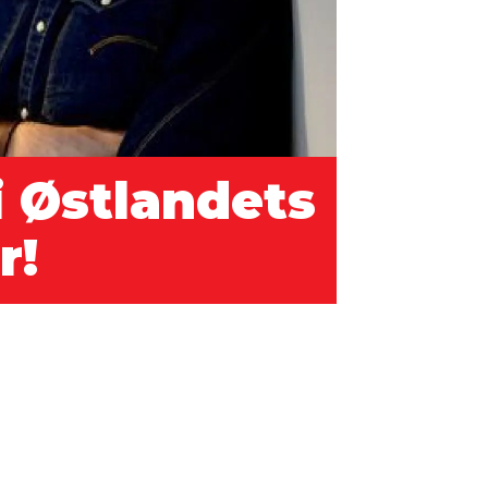
i Østlandets
r!