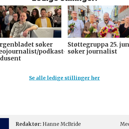
genbladet søker
Støttegruppa 25. jun
eojournalist/podkast-
søker journalist
dusent
Se alle ledige stillinger her
Redaktør:
Hanne McBride
Med