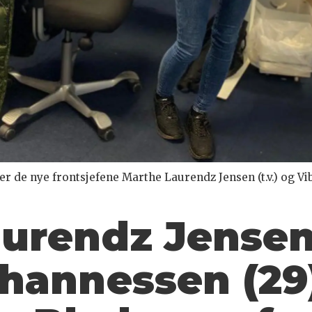
sker de nye frontsjefene Marthe Laurendz Jensen (t.v.) og
urendz Jensen
hannessen (29)