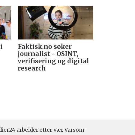
i
Faktisk.no søker
Forsvarets
journalist - OSINT,
nyhetsred
verifisering og digital
research­
ier24 arbeider etter Vær Varsom-