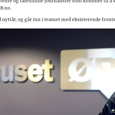
tente og talentfulle journalister som kommer til å se
ØB.no.
d nyttår, og går inn i teamet med eksisterende fronts