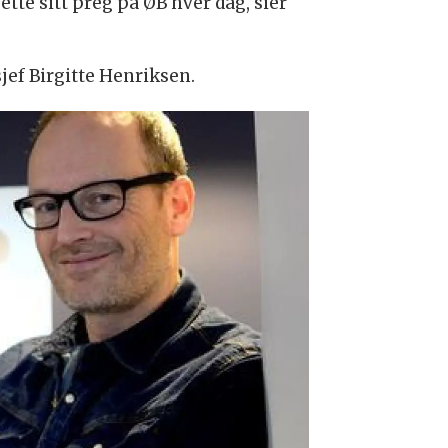
tte sitt preg på ØB hver dag, sier
jef Birgitte Henriksen.