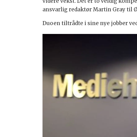
videre vekst. Det er to veldig kompe
ansvarlig redaktør Martin Gray til 
Duoen tiltrådte i sine nye jobber ve