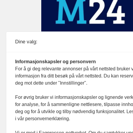
Medier24 drives av Medier24 AS.
Dine valg:
Organisasjonsnummer: 815 450 132
Personvern/cookies
Informasjonskapsler og personvern
For å gi deg relevante annonser på vårt nettsted bruker v
informasjon fra ditt besøk på vårt nettsted. Du kan reser
deg mot dette under "Innstillinger".
For øvrig bruker vi informasjonskapsler og lignende ver
for analyse, for å sammenligne nettlesere, tilpasse innhol
deg og for å utvikle og tilby nødvendig funksjonalitet. L
i vår personvernerklæring.
Vi er med i Fagpressen-nettverket. Om du samtykker unde