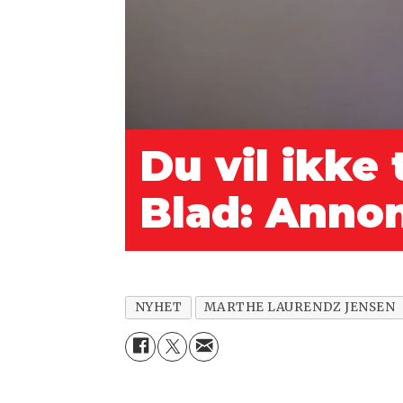
Du vil ikke
Blad: Annon
NYHET
MARTHE LAURENDZ JENSEN