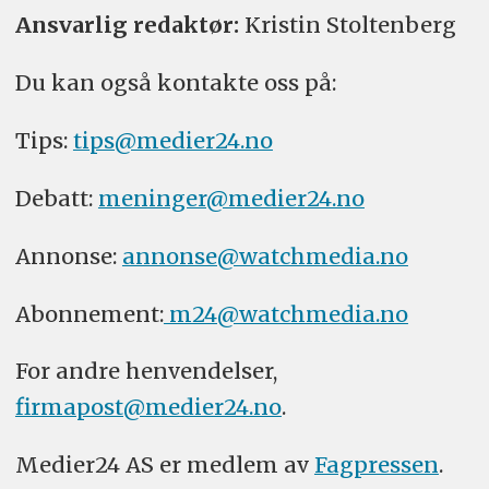
Ansvarlig redaktør:
Kristin Stoltenberg
Du kan også kontakte oss på:
Tips:
tips@medier24.no
Debatt:
meninger@medier24.no
Annonse:
annonse@watchmedia.no
Abonnement:
m24@watchmedia.no
For andre henvendelser,
firmapost@medier24.no
.
Medier24 AS er medlem av
Fagpressen
.