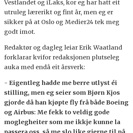
Vestlandet og iLaks, kor eg har hatt eit
utruleg lærerikt og fint år, men eg er
sikker på at Oslo og Medier24 tek meg
godt imot.
Redaktør og dagleg leiar Erik Waatland
forklarar kvifor redaksjonen plutseleg
auka med endå eit årsverk:
- Eigentleg hadde me berre utlyst éi
stilling, men eg seier som Bjørn Kjos
gjorde då han kjøpte fly frå både Boeing
og Airbus: Me fekk to veldig gode
moglegheiter som me ikkje kunne la
passera oss, så me slo like gjerne til på