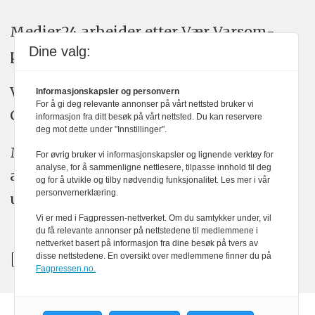
Medier24 arbeider etter Vær Varsom-
Dine valg:
plakatens regler for god presseskikk.
Vi bruker KI-verktøy som ChatGPT,
Informasjonskapsler og personvern
For å gi deg relevante annonser på vårt nettsted bruker vi
Claude, og Gemini i journalistikken vår.
informasjon fra ditt besøk på vårt nettsted. Du kan reservere
deg mot dette under "Innstillinger".
Medier24s redaksjon har alltid det fulle
For øvrig bruker vi informasjonskapsler og lignende verktøy for
analyse, for å sammenligne nettlesere, tilpasse innhold til deg
ansvar for publisert innhold, med eller
og for å utvikle og tilby nødvendig funksjonalitet. Les mer i vår
personvernerklæring.
uten bruk av kunstig intelligens.
Vi er med i Fagpressen-nettverket. Om du samtykker under, vil
du få relevante annonser på nettstedene til medlemmene i
nettverket basert på informasjon fra dine besøk på tvers av
disse nettstedene. En oversikt over medlemmene finner du på
Fagpressen.no.