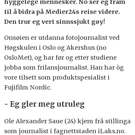
hyggelege mennesker. No ser eg fram
til å bidra på Medier24s reise videre.
Den trur eg vert sinnssjukt gøy!
Onsøien er utdanna fotojournalist ved
Høgskulen i Oslo og Akershus (no
OsloMet), og har før og etter studiene
jobba som frilansjournalist. Han har òg
vore tilsett som produktspesialist i
Fujifilm Nordic.
- Eg gler meg utruleg
Ole Alexander Saue (24) kjem frå stillinga
som journalist i fagnettstaden iLaks.no.