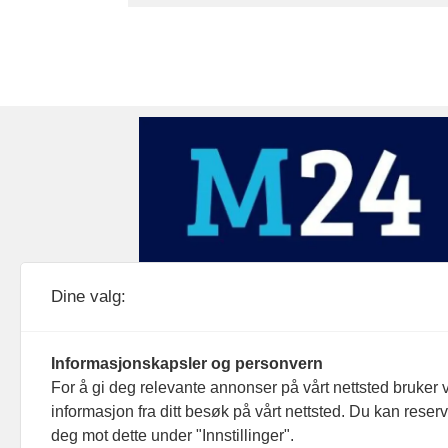
Medier24 drives av Medier24 AS.
Dine valg:
Organisasjonsnummer: 815 450 132
Personvern/cookies
Informasjonskapsler og personvern
For å gi deg relevante annonser på vårt nettsted bruker v
informasjon fra ditt besøk på vårt nettsted. Du kan reser
deg mot dette under "Innstillinger".