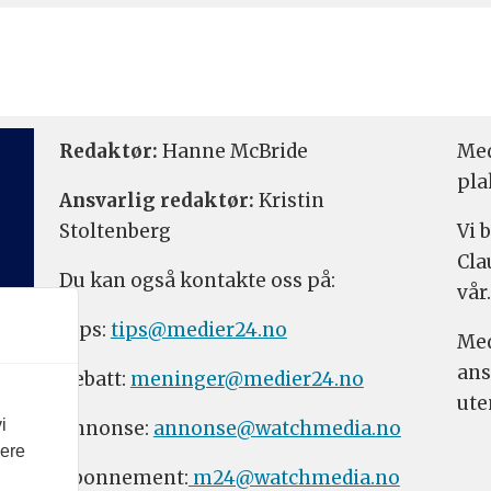
Redaktør:
Hanne McBride
Med
pla
Ansvarlig redaktør:
Kristin
Stoltenberg
Vi 
Cla
Du kan også kontakte oss på:
vår.
Tips:
tips@medier24.no
Med
ans
Debatt:
meninger@medier24.no
ute
i
Annonse:
annonse@watchmedia.no
vere
Abonnement:
m24@watchmedia.no