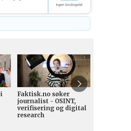
Ingen bindingstid
i
Faktisk.no søker
Forsvarets
journalist - OSINT,
nyhetsred
verifisering og digital
research­