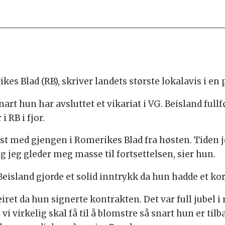
rikes Blad (RB), skriver landets største lokalavis i e
rt hun har avsluttet et vikariat i VG. Beisland full
 RB i fjor.
 fast med gjengen i Romerikes Blad fra høsten. Tiden 
 jeg gleder meg masse til fortsettelsen, sier hun.
island gjorde et solid inntrykk da hun hadde et kort
eiret da hun signerte kontrakten. Det var full jubel 
n vi virkelig skal få til å blomstre så snart hun er til