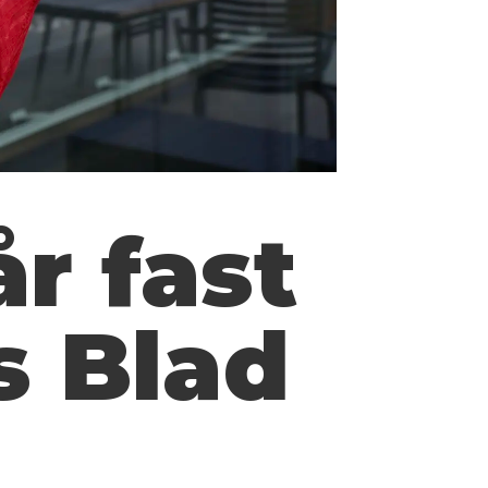
år fast
s Blad