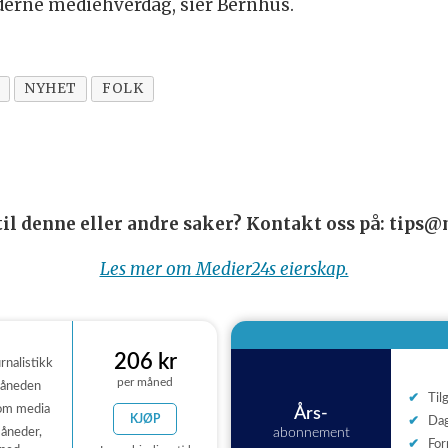
oderne mediehverdag, sier Bernhus.
NYHET
FOLK
 til denne eller andre saker? Kontakt oss på: tips
Les mer om Medier24s eierskap.
206 kr
urnalistikk
per måned
måneden
Til
 om media
Års-
KJØP
Dag
åneder,
abonnement
For