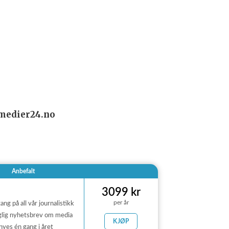
@medier24.no
Anbefalt
3099 kr
per år
gang på all vår journalistikk
lig nyhetsbrev om media
KJØP
nyes én gang i året