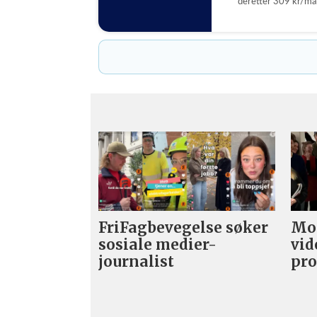
deretter 309 kr/m
FriFagbevegelse søker
Mor
sosiale medier-
vid
journalist
pro