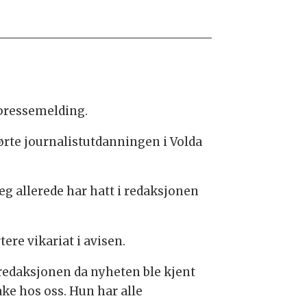
n pressemelding.
førte journalistutdanningen i Volda
jeg allerede har hatt i redaksjonen
ere vikariat i avisen.
i redaksjonen da nyheten ble kjent
bake hos oss. Hun har alle