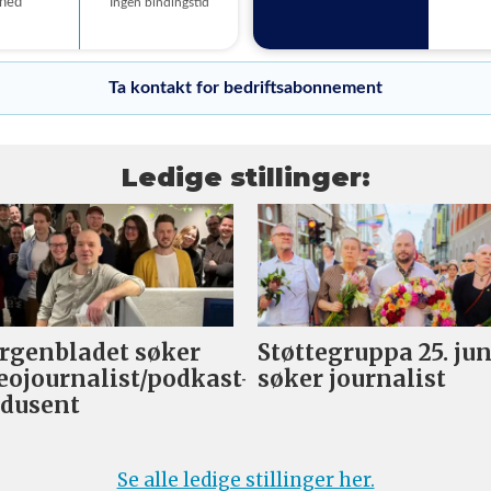
åned
Ingen bindingstid
Ta kontakt for bedriftsabonnement
Ledige stillinger:
genbladet søker
Støttegruppa 25. jun
eojournalist/podkast-
søker journalist
dusent
Se alle ledige stillinger her.