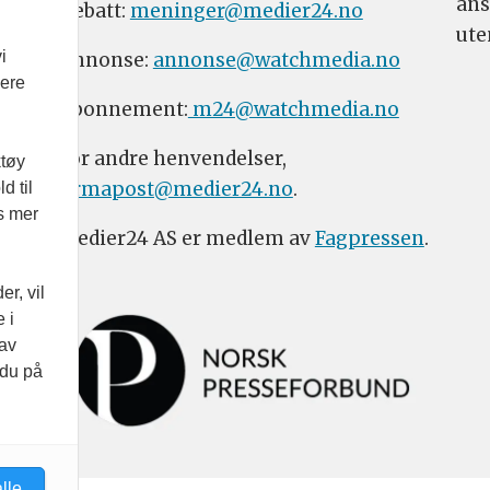
ans
Debatt:
meninger@medier24.no
ute
i
Annonse:
annonse@watchmedia.no
vere
Abonnement:
m24@watchmedia.no
For andre henvendelser,
ktøy
firmapost@medier24.no
.
d til
es mer
Medier24 AS er medlem av
Fagpressen
.
r, vil
 i
 av
 du på
lle