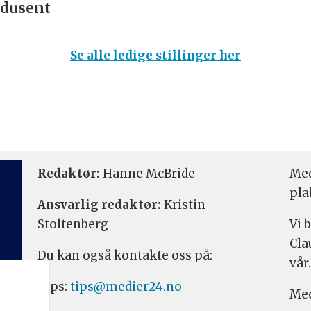
dusent
Se alle ledige stillinger her
Redaktør:
Hanne McBride
Med
pla
Ansvarlig redaktør:
Kristin
Stoltenberg
Vi 
Cla
Du kan også kontakte oss på:
vår.
Tips:
tips@medier24.no
Med