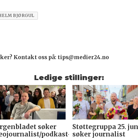
HELM BJØRGUL
saker? Kontakt oss på: tips@medier24.no
Ledige stillinger:
genbladet søker
Støttegruppa 25. jun
eojournalist/podkast-
søker journalist