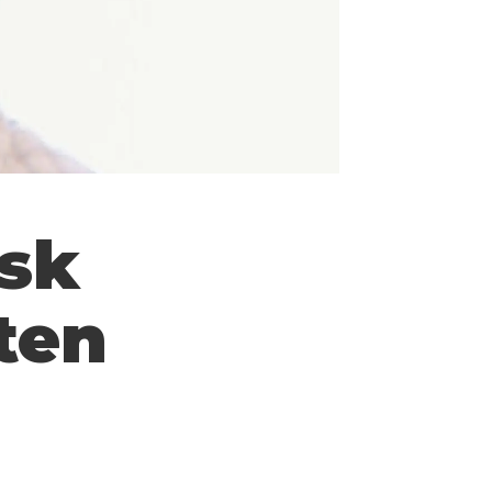
isk
ten