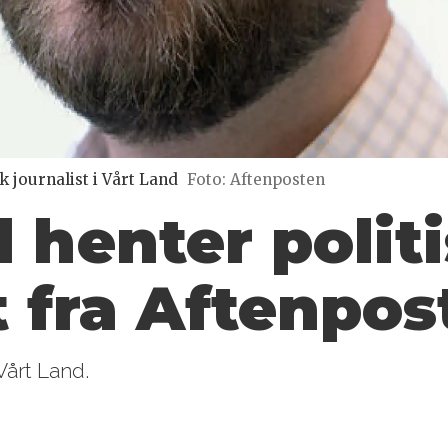
k journalist i Vårt Land
Foto: Aftenposten
 henter polit
t fra Aftenpos
 Vårt Land.