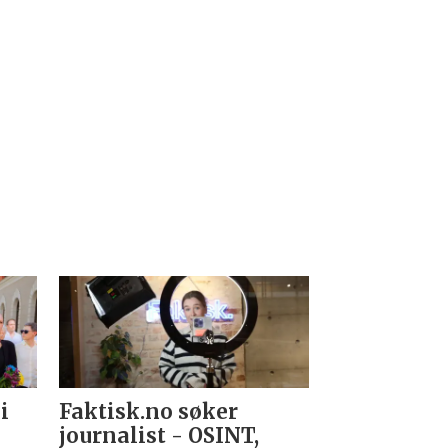
i
Faktisk.no søker
Forsvarets
journalist - OSINT,
nyhetsred