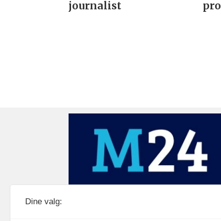
journalist
pro
Medier24 drives av Medier24 AS.
Dine valg:
Organisasjonsnummer: 815 450 132
Personvern/cookies