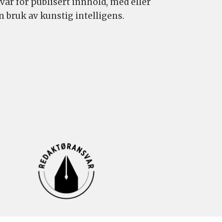
var for publisert innhold, med eller
n bruk av kunstig intelligens.