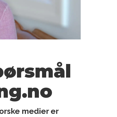
pørsmål
ng.no
orske medier er