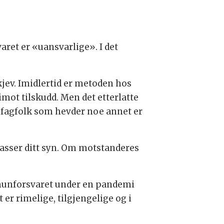
aret er «uansvarlige». I det
kjev. Imidlertid er metoden hos
imot tilskudd. Men det etterlatte
l, fagfolk som hevder noe annet er
passer ditt syn. Om motstanderes
mmunforsvaret under en pandemi
r rimelige, tilgjengelige og i