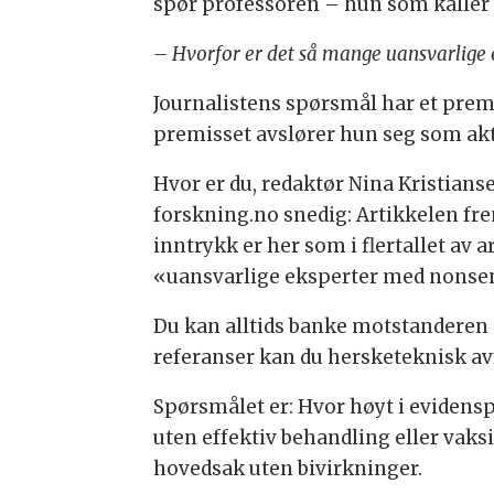
spør professoren – hun som kaller d
– Hvorfor er det så mange uansvarlige
Journalistens spørsmål har et premi
premisset avslører hun seg som akt
Hvor er du, redaktør Nina Kristians
forskning.no snedig: Artikkelen frem
inntrykk er her som i flertallet av 
«uansvarlige eksperter med nonse
Du kan alltids banke motstanderen 
referanser kan du hersketeknisk a
Spørsmålet er: Hvor høyt i eviden
uten effektiv behandling eller vaks
hovedsak uten bivirkninger.