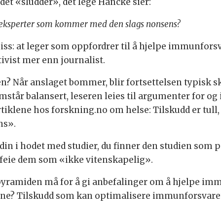
et «sludder», det lege Hancke sier:
 eksperter som kommer med den slags nonsens?
ss: at leger som oppfordrer til å hjelpe immunforsv
ivist mer enn journalist.
en? Når anslaget bommer, blir fortsettelsen typisk s
står balansert, leseren leies til argumenter for og 
artiklene hos forskning.no om helse: Tilskudd er tul
ns».
din i hodet med studier, du finner den studien som 
vfeie dem som «ikke vitenskapelig».
spyramiden må for å gi anbefalinger om å hjelpe i
ine? Tilskudd som kan optimalisere immunforsvaret e