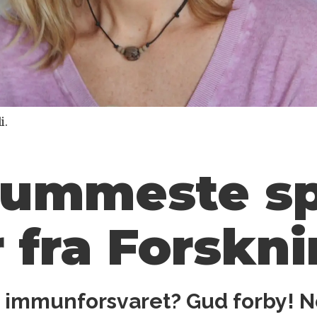
i.
dummeste s
fra Forskni
e immunforsvaret? Gud forby! N