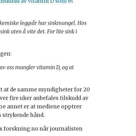
tilskudd av vitamin D som et
kemiske leggsår har sinkmangel. Hos
nk uten å vite det. For lite sink i
egen:
av oss mangler vitamin D, og at
itt at de samme myndigheter for 20
ver fire uker anbefales tilskudd av
oe annet er at mediene opptrer
s strykende hånd.
os forskning.no når journalisten