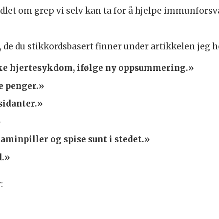
t om grep vi selv kan ta for å hjelpe immunforsvare
, de du stikkordsbasert finner under artikkelen jeg h
kke hjertesykdom, ifølge ny oppsummering.»
e penger.»
sidanter.»
»
aminpiller og spise sunt i stedet.»
d.»
r: