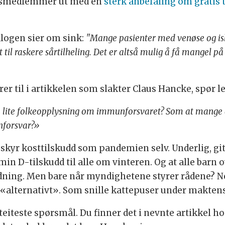
ngsmedlemmer ut med en
sterk anbefaling om gratis 
logen sier om sink:
"Mange pasienter med venøse og is
il raskere sårtilheling. Det er altså mulig å få mangel på si
er til i artikkelen som slakter Claus Hancke, spør l
så lite folkeopplysning om immunforsvaret? Som at mange 
nforsvar?»
r skyr kosttilskudd som pandemien selv. Underlig, g
min D-tilskudd til alle om vinteren. Og at alle barn o
ydning. Men bare når myndighetene styrer rådene? N
«alternativt». Som snille kattepuser under makten
teiteste spørsmål. Du finner det i nevnte artikkel h