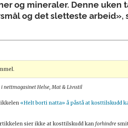
iner og mineraler. Denne uken t
smål og det sletteste arbeid», s
ammel.
i nettmagasinet Helse, Mat & Livsstil
tikkelen
«Helt borti natta» å påstå at kosttilskudd k
artikkelen sier ikke at kosttilskudd kan
forhindre
smit