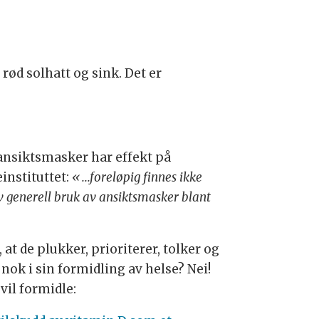
ød solhatt og sink. Det er
t ansiktsmasker har effekt på
instituttet:
«...foreløpig finnes ikke
v generell bruk av ansiktsmasker blant
at de plukker, prioriterer, tolker og
nok i sin formidling av helse? Nei!
vil formidle: