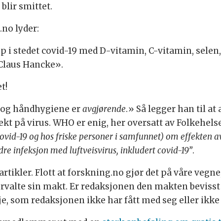
blir smittet.
.no lyder:
 stedet covid-19 med D-vitamin, C-vitamin, selen, r
 Claus Hancke».
t!
d og håndhygiene er
avgjørende
.» Så legger han til a
kt på virus. WHO er enig, her oversatt av Folkehelse
ovid-19 og hos friske personer i samfunnet) om effekten a
dre infeksjon med luftveisvirus, inkludert covid-19”
.
tikler. Flott at forskning.no gjør det på våre vegne, 
rvalte sin makt. Er redaksjonen den makten bevisst 
e, som redaksjonen ikke har fått med seg eller ikke 