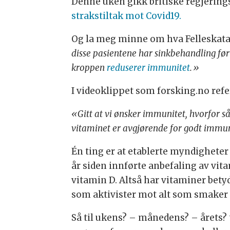
Denne uken gikk britiske regjeri
strakstiltak mot Covid19.
Og la meg minne om hva Felleskata
disse pasientene har sinkbehandling ført t
kroppen
reduserer immunitet
.»
I videoklippet som forsking.no refer
«Gitt at vi ønsker immunitet, hvorfor 
vitaminet er avgjørende for godt immu
Én ting er at etablerte myndighete
år siden innførte anbefaling av vita
vitamin D. Altså har vitaminer bet
som aktivister mot alt som smaker 
Så til ukens? – månedens? – årets? 