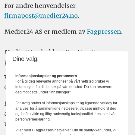
For andre henvendelser,
firmapost@medier24.no
.
Medier24 AS er medlem av
Fagpressen
.
Medier24 arbeider etter Vær Varsom-
Dine valg:
plakatens regler for god presseskikk.
Vi bruker KI-verktøy som ChatGPT,
Informasjonskapsler og personvern
For å gi deg relevante annonser på vårt nettsted bruker vi
Claude, og Gemini i journalistikken vår.
informasjon fra ditt besøk på vårt nettsted. Du kan reservere
deg mot dette under "Innstillinger".
Medier24s redaksjon har alltid det fulle
For øvrig bruker vi informasjonskapsler og lignende verktøy for
analyse, for å sammenligne nettlesere, tilpasse innhold til deg
ansvar for publisert innhold, med eller
og for å utvikle og tilby nødvendig funksjonalitet. Les mer i vår
personvernerklæring.
uten bruk av kunstig intelligens.
Vi er med i Fagpressen-nettverket. Om du samtykker under, vil