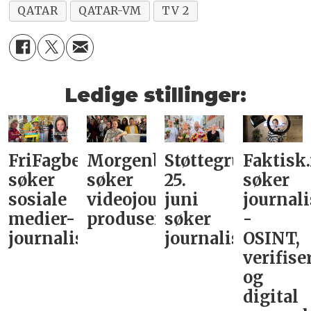
QATAR
QATAR-VM
TV 2
Ledige stillinger:
FriFagbevegelse
Morgenbladet
Støttegruppa
Faktisk
søker
søker
25.
søker
sosiale
videojournalist/podkast-
juni
journali
medier-
produsent
søker
-
journalist
journalist
OSINT,
verifise
og
digital