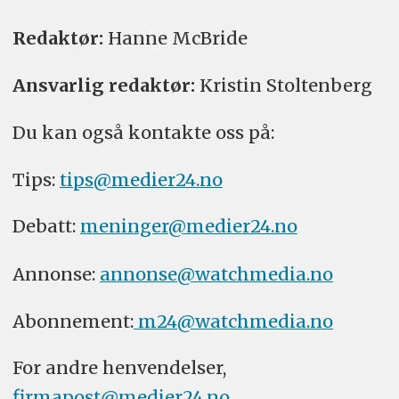
Redaktør:
Hanne McBride
Ansvarlig redaktør:
Kristin Stoltenberg
Du kan også kontakte oss på:
Tips:
tips@medier24.no
Debatt:
meninger@medier24.no
Annonse:
annonse@watchmedia.no
Abonnement:
m24@watchmedia.no
For andre henvendelser,
firmapost@medier24.no
.