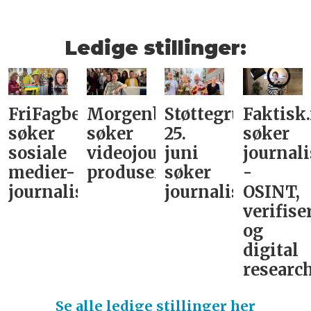
Ledige stillinger:
FriFagbevegelse
Morgenbladet
Støttegruppa
Faktisk
søker
søker
25.
søker
sosiale
videojournalist/podkast-
juni
journali
medier-
produsent
søker
-
journalist
journalist
OSINT,
verifise
og
digital
research
Se alle ledige stillinger her