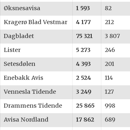
Øksnesavisa
1 593
82
Kragerø Blad Vestmar
4 177
212
Dagbladet
75 321
3 807
Lister
5 273
246
Setesdølen
4 393
201
Enebakk Avis
2 524
114
Vennesla Tidende
3 249
127
Drammens Tidende
25 865
998
Avisa Nordland
17 862
689