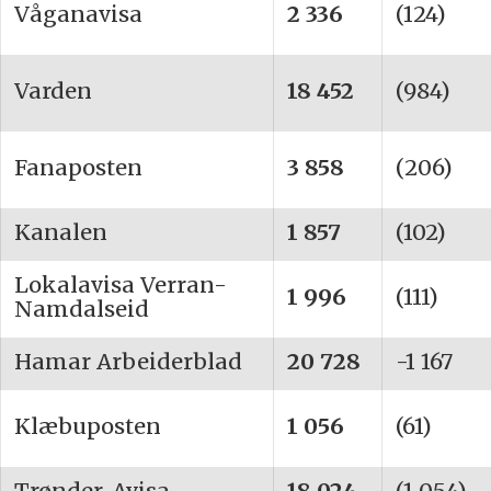
Våganavisa
2 336
(124)
Varden
18 452
(984)
Fanaposten
3 858
(206)
Kanalen
1 857
(102)
Lokalavisa Verran-
1 996
(111)
Namdalseid
Hamar Arbeiderblad
20 728
-1 167
Klæbuposten
1 056
(61)
Trønder-Avisa
18 024
(1 054)