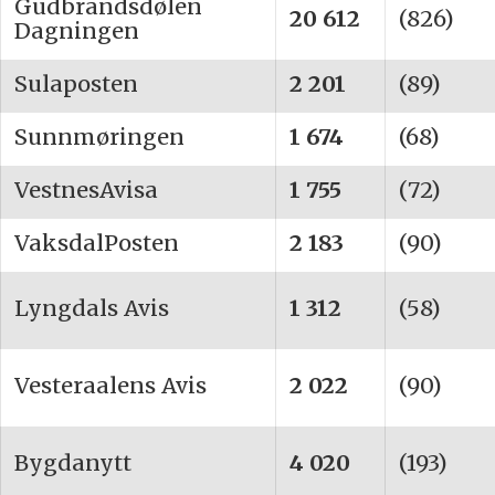
Gudbrandsdølen
20 612
(826)
Dagningen
Sulaposten
2 201
(89)
Sunnmøringen
1 674
(68)
VestnesAvisa
1 755
(72)
VaksdalPosten
2 183
(90)
Lyngdals Avis
1 312
(58)
Vesteraalens Avis
2 022
(90)
Bygdanytt
4 020
(193)