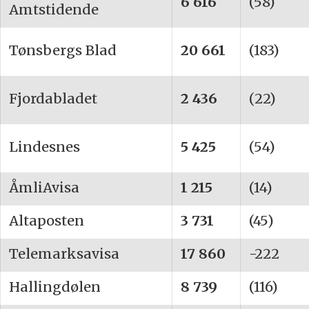
6 616
(58)
Amtstidende
Tønsbergs Blad
20 661
(183)
Fjordabladet
2 436
(22)
Lindesnes
5 425
(54)
ÅmliAvisa
1 215
(14)
Altaposten
3 731
(45)
Telemarksavisa
17 860
-222
Hallingdølen
8 739
(116)