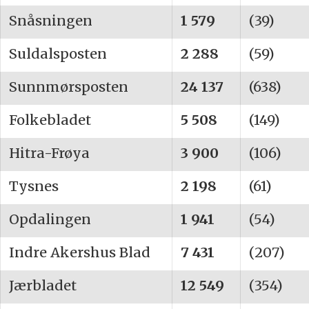
Snåsningen
1 579
(39)
Suldalsposten
2 288
(59)
Sunnmørsposten
24 137
(638)
Folkebladet
5 508
(149)
Hitra-Frøya
3 900
(106)
Tysnes
2 198
(61)
Opdalingen
1 941
(54)
Indre Akershus Blad
7 431
(207)
Jærbladet
12 549
(354)