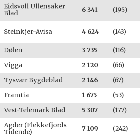
Eidsvoll Ullensaker
6 341
(195)
Blad
Steinkjer-Avisa
4 624
(143)
Dølen
3 735
(116)
Vigga
2 120
(66)
Tysvær Bygdeblad
2 146
(67)
Framtia
1 675
(53)
Vest-Telemark Blad
5 307
(177)
Agder (Flekkefjords
7 109
(242)
Tidende)