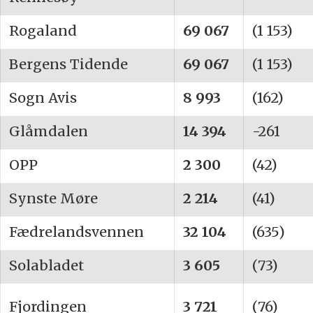
Rogaland
69 067
(1 153)
Bergens Tidende
69 067
(1 153)
Sogn Avis
8 993
(162)
Glåmdalen
14 394
-261
OPP
2 300
(42)
Synste Møre
2 214
(41)
Fædrelandsvennen
32 104
(635)
Solabladet
3 605
(73)
Fjordingen
3 721
(76)