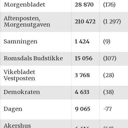
Morgenbladet
28 870
(176)
Aftenposten,
210 472
(1 297)
Morgenutgaven
Samningen
1 424
(9)
Romsdals Budstikke
15 056
(107)
Vikebladet
3 768
(28)
Vestposten
Demokraten
4 633
(38)
Dagen
9 065
-77
Akershus