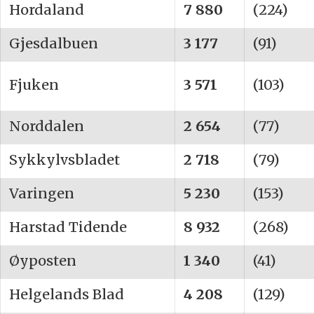
Hordaland
7 880
(224)
Gjesdalbuen
3 177
(91)
Fjuken
3 571
(103)
Norddalen
2 654
(77)
Sykkylvsbladet
2 718
(79)
Varingen
5 230
(153)
Harstad Tidende
8 932
(268)
Øyposten
1 340
(41)
Helgelands Blad
4 208
(129)