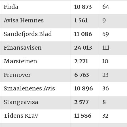
Firda
10 873
64
Avisa Hemnes
1 561
9
Sandefjords Blad
11 086
59
Finansavisen
24 013
111
Marsteinen
2 271
10
Fremover
6 763
23
Smaalenenes Avis
10 896
36
Stangeavisa
2 577
8
Tidens Krav
11 586
32