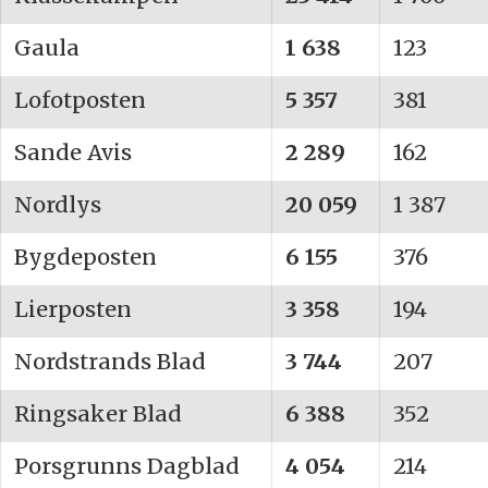
Gaula
1 638
123
Lofotposten
5 357
381
Sande Avis
2 289
162
Nordlys
20 059
1 387
Bygdeposten
6 155
376
Lierposten
3 358
194
Nordstrands Blad
3 744
207
Ringsaker Blad
6 388
352
Porsgrunns Dagblad
4 054
214