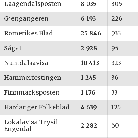
Laagendalsposten
8 035
305
Gjengangeren
6 193
226
Romerikes Blad
25 846
933
Ságat
2 928
95
Namdalsavisa
10 413
323
Hammerfestingen
1 245
36
Finnmarksposten
1 176
33
Hardanger Folkeblad
4 639
125
Lokalavisa Trysil
2 282
60
Engerdal