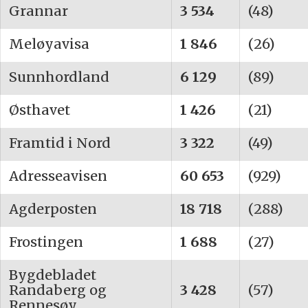
Grannar
3 534
(48)
Meløyavisa
1 846
(26)
Sunnhordland
6 129
(89)
Østhavet
1 426
(21)
Framtid i Nord
3 322
(49)
Adresseavisen
60 653
(929)
Agderposten
18 718
(288)
Frostingen
1 688
(27)
Bygdebladet
Randaberg og
3 428
(57)
Rennesøy