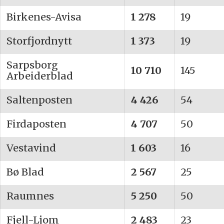
Birkenes-Avisa
1 278
19
Storfjordnytt
1 373
19
Sarpsborg
10 710
145
Arbeiderblad
Saltenposten
4 426
54
Firdaposten
4 707
50
Vestavind
1 603
16
Bø Blad
2 567
25
Raumnes
5 250
50
Fjell-Ljom
2 483
23