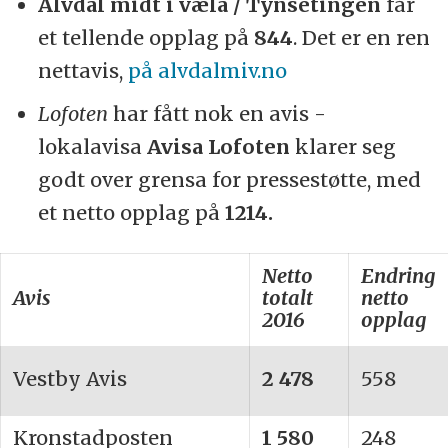
Alvdal midt i væla / Tynsetingen
får
et tellende opplag på
844
. Det er en ren
nettavis,
på alvdalmiv.no
Lofoten
har fått nok en avis -
lokalavisa
Avisa Lofoten
klarer seg
godt over grensa for pressestøtte, med
et netto opplag på
1214.
Netto
Endring
Avis
totalt
netto
2016
opplag
Vestby Avis
2 478
558
Kronstadposten
1 580
248