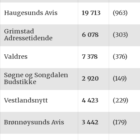
Haugesunds Avis
19 713
(963)
Grimstad
6 078
(303)
Adressetidende
Valdres
7 378
(376)
Søgne og Songdalen
2 920
(149)
Budstikke
Vestlandsnytt
4 423
(229)
Brønnøysunds Avis
3 442
(179)