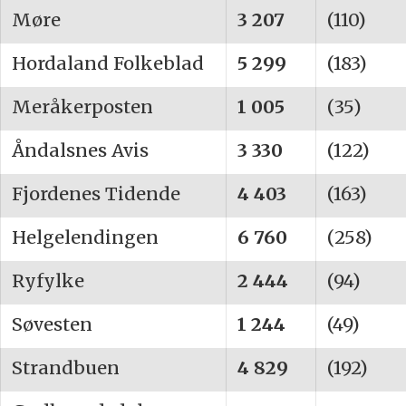
Møre
3 207
(110)
Hordaland Folkeblad
5 299
(183)
Meråkerposten
1 005
(35)
Åndalsnes Avis
3 330
(122)
Fjordenes Tidende
4 403
(163)
Helgelendingen
6 760
(258)
Ryfylke
2 444
(94)
Søvesten
1 244
(49)
Strandbuen
4 829
(192)