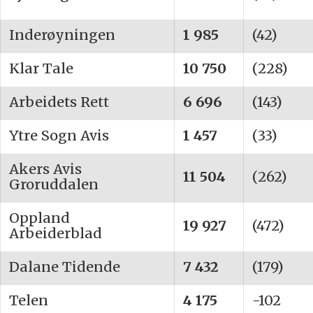
Inderøyningen
1 985
(42)
Klar Tale
10 750
(228)
Arbeidets Rett
6 696
(143)
Ytre Sogn Avis
1 457
(33)
Akers Avis
11 504
(262)
Groruddalen
Oppland
19 927
(472)
Arbeiderblad
Dalane Tidende
7 432
(179)
Telen
4 175
-102