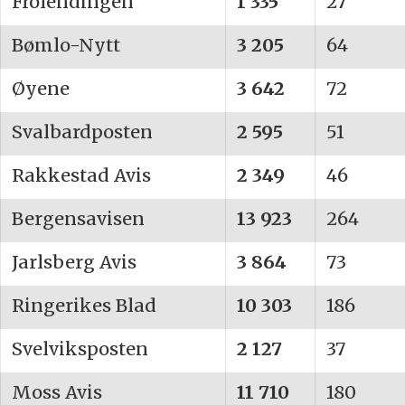
Frolendingen
1 335
27
Bømlo-Nytt
3 205
64
Øyene
3 642
72
Svalbardposten
2 595
51
Rakkestad Avis
2 349
46
Bergensavisen
13 923
264
Jarlsberg Avis
3 864
73
Ringerikes Blad
10 303
186
Svelviksposten
2 127
37
Moss Avis
11 710
180