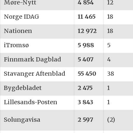
Møre-Nytt
4 854
12
Norge IDAG
11 465
18
Nationen
12 972
18
iTromsø
5 988
5
Finnmark Dagblad
5 407
4
Stavanger Aftenblad
55 450
38
Bygdebladet
2 475
1
Lillesands-Posten
3 843
1
Solungavisa
2 597
(2)