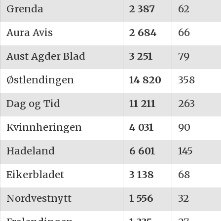
Grenda
2 387
62
Aura Avis
2 684
66
Aust Agder Blad
3 251
79
Østlendingen
14 820
358
Dag og Tid
11 211
263
Kvinnheringen
4 031
90
Hadeland
6 601
145
Eikerbladet
3 138
68
Nordvestnytt
1 556
32