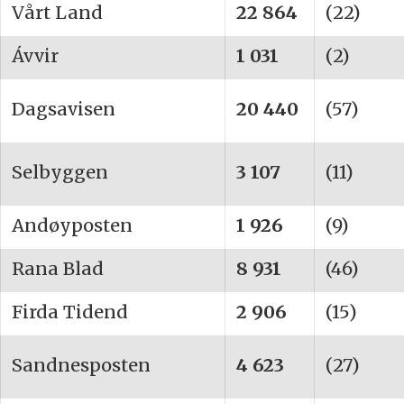
Vårt Land
22 864
(22)
Ávvir
1 031
(2)
Dagsavisen
20 440
(57)
Selbyggen
3 107
(11)
Andøyposten
1 926
(9)
Rana Blad
8 931
(46)
Firda Tidend
2 906
(15)
Sandnesposten
4 623
(27)