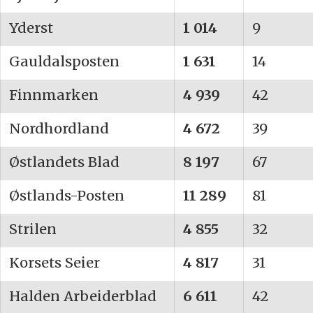
Yderst
1 014
9
Gauldalsposten
1 631
14
Finnmarken
4 939
42
Nordhordland
4 672
39
Østlandets Blad
8 197
67
Østlands-Posten
11 289
81
Strilen
4 855
32
Korsets Seier
4 817
31
Halden Arbeiderblad
6 611
42