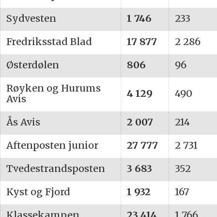
Sydvesten
1 746
233
Fredriksstad Blad
17 877
2 286
Østerdølen
806
96
Røyken og Hurums
4 129
490
Avis
Ås Avis
2 007
214
Aftenposten junior
27 777
2 731
Tvedestrandsposten
3 683
352
Kyst og Fjord
1 932
167
Klassekampen
23 414
1 766