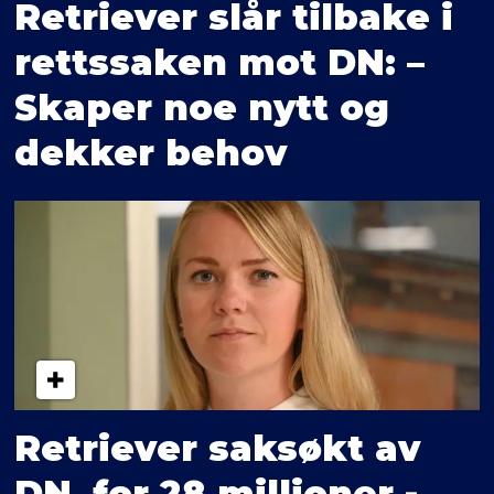
Retriever slår tilbake i
retts­saken mot DN: –
Skaper noe nytt og
dekker behov
Retriever saksøkt av
DN for 28 millioner -