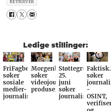
RETRIEVER
Ledige stillinger:
FriFagbevegelse
Morgenbladet
Støttegruppa
Faktisk
søker
søker
25.
søker
sosiale
videojournalist/podkast-
juni
journali
medier-
produsent
søker
-
journalist
journalist
OSINT,
verifise
og