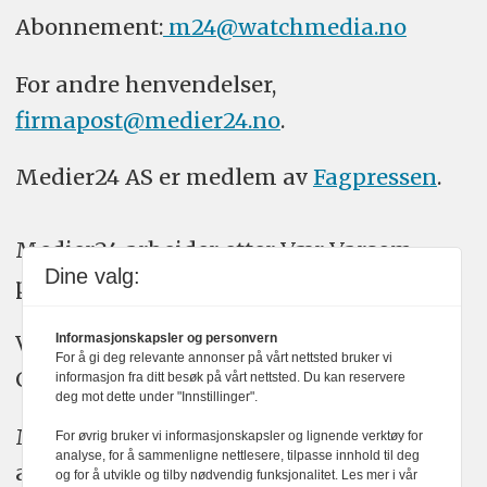
Abonnement:
m24@watchmedia.no
For andre henvendelser,
firmapost@medier24.no
.
Medier24 AS er medlem av
Fagpressen
.
Medier24 arbeider etter Vær Varsom-
Dine valg:
plakatens regler for god presseskikk.
Vi bruker KI-verktøy som ChatGPT,
Informasjonskapsler og personvern
For å gi deg relevante annonser på vårt nettsted bruker vi
Claude, og Gemini i journalistikken vår.
informasjon fra ditt besøk på vårt nettsted. Du kan reservere
deg mot dette under "Innstillinger".
Medier24s redaksjon har alltid det fulle
For øvrig bruker vi informasjonskapsler og lignende verktøy for
analyse, for å sammenligne nettlesere, tilpasse innhold til deg
ansvar for publisert innhold, med eller
og for å utvikle og tilby nødvendig funksjonalitet. Les mer i vår