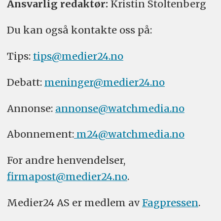
Ansvarlig redaktør:
Kristin Stoltenberg
Du kan også kontakte oss på:
Tips:
tips@medier24.no
Debatt:
meninger@medier24.no
Annonse:
annonse@watchmedia.no
Abonnement:
m24@watchmedia.no
For andre henvendelser,
firmapost@medier24.no
.
Medier24 AS er medlem av
Fagpressen
.