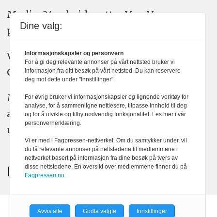
Medier24 arbeider etter Vær Varsom-
Dine valg:
plakatens regler for god presseskikk.
Informasjonskapsler og personvern
Vi bruker KI-verktøy som ChatGPT,
For å gi deg relevante annonser på vårt nettsted bruker vi
Claude, og Gemini i journalistikken vår.
informasjon fra ditt besøk på vårt nettsted. Du kan reservere
deg mot dette under "Innstillinger".
Medier24s redaksjon har alltid det fulle
For øvrig bruker vi informasjonskapsler og lignende verktøy for
analyse, for å sammenligne nettlesere, tilpasse innhold til deg
ansvar for publisert innhold, med eller
og for å utvikle og tilby nødvendig funksjonalitet. Les mer i vår
personvernerklæring.
uten bruk av kunstig intelligens.
Vi er med i Fagpressen-nettverket. Om du samtykker under, vil
du få relevante annonser på nettstedene til medlemmene i
nettverket basert på informasjon fra dine besøk på tvers av
disse nettstedene. En oversikt over medlemmene finner du på
Fagpressen.no.
Avvis alle
Godta valgte
Innstillinger