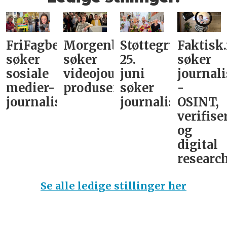
FriFagbevegelse
Morgenbladet
Støttegruppa
Faktisk
søker
søker
25.
søker
sosiale
videojournalist/podkast-
juni
journali
medier-
produsent
søker
-
journalist
journalist
OSINT,
verifise
og
digital
research
Se alle ledige stillinger her