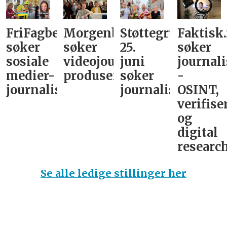
FriFagbevegelse
Morgenbladet
Støttegruppa
Faktisk
søker
søker
25.
søker
sosiale
videojournalist/podkast-
juni
journali
medier-
produsent
søker
-
journalist
journalist
OSINT,
verifise
og
digital
research
Se alle ledige stillinger her