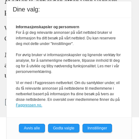
Medier24 arbeider etter Vær Varsom-
Dine valg:
plakatens regler for god presseskikk.
Vi bruker KI-verktøy som ChatGPT,
Informasjonskapsler og personvern
For å gi deg relevante annonser på vårt nettsted bruker vi
Claude, og Gemini i journalistikken vår.
informasjon fra ditt besøk på vårt nettsted. Du kan reservere
deg mot dette under "Innstillinger".
Medier24s redaksjon har alltid det fulle
For øvrig bruker vi informasjonskapsler og lignende verktøy for
analyse, for å sammenligne nettlesere, tilpasse innhold til deg
ansvar for publisert innhold, med eller
og for å utvikle og tilby nødvendig funksjonalitet. Les mer i vår
personvernerklæring.
uten bruk av kunstig intelligens.
Vi er med i Fagpressen-nettverket. Om du samtykker under, vil
du få relevante annonser på nettstedene til medlemmene i
nettverket basert på informasjon fra dine besøk på tvers av
disse nettstedene. En oversikt over medlemmene finner du på
Fagpressen.no.
Avvis alle
Godta valgte
Innstillinger
Powered by Labrador CMS