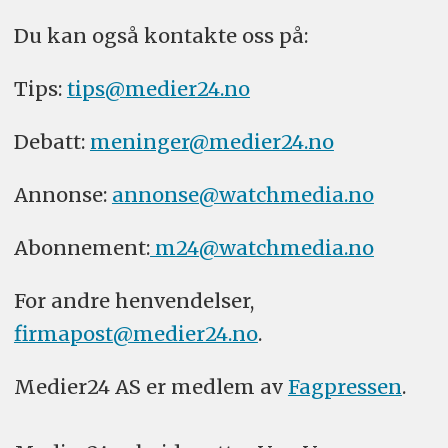
Du kan også kontakte oss på:
Tips:
tips@medier24.no
Debatt:
meninger@medier24.no
Annonse:
annonse@watchmedia.no
Abonnement:
m24@watchmedia.no
For andre henvendelser,
firmapost@medier24.no
.
Medier24 AS er medlem av
Fagpressen
.